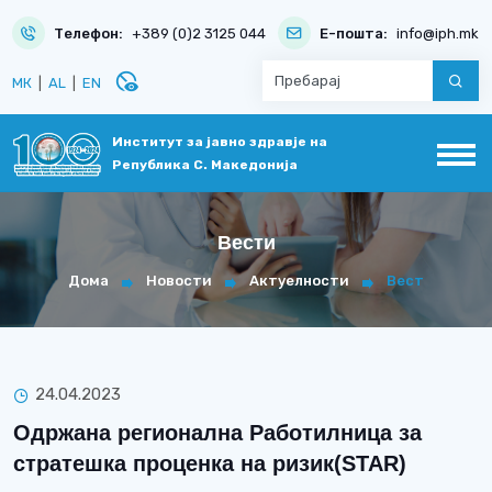
Телефон:
+389 (0)2 3125 044
Е-пошта:
info@iph.mk
disabled_visible
МК
|
AL
|
EN
Институт за јавно здравје на
Република С. Македонија
Вести
Дома
Новости
Актуелности
Вест
24.04.2023
Oдржана регионална Работилница за
стратешка проценка на ризик(STAR)