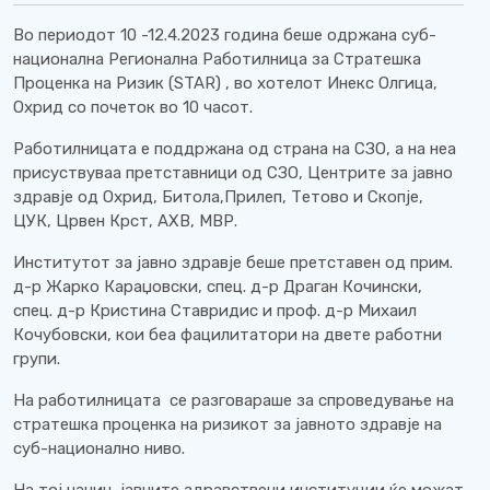
Во периодот 10 -12.4.2023 година беше одржана суб-
национална Регионална Работилница за Стратешка
Проценка на Ризик (STAR) , во хотелот Инекс Олгица,
Охрид со почеток во 10 часот.
Работилницата е поддржана од страна на СЗО, а на неа
присуствуваа претставници од СЗО, Центрите за јавно
здравје од Охрид, Битола,Прилеп, Тетово и Скопје,
ЦУК, Црвен Крст, АХВ, МВР.
Институтот за јавно здравје беше претставен од прим.
д-р Жарко Караџовски, спец. д-р Драган Кочински,
спец. д-р Кристина Ставридис и проф. д-р Михаил
Кочубовски, кои беа фацилитатори на двете работни
групи.
На работилницата се разговараше за спроведување на
стратешка проценка на ризикот за јавното здравје на
суб-национално ниво.