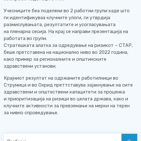
Учесниците беа поделени во 2 работни групи каде што
ги идентификуваа клучните улоги, ги утврдија
размислувањата, резултатите и усогласувањата
на пленарна сесија. На крај се направи презентација на
работата во групи.
Стратешката алатка за одредување на ризикот – СТАР,
беше претставена на национално ниво во 2022 година,
како пример за регионалните и општинските
здравствени установи.
Крајниот резултат на одржаните работилници во
Струмица и во Охрид преттставува зајакнување на сите
здравствени и општествени капацитети за проценка
и приоритизација на ризици во целата држава, како и
клучните активности за превземање на мерки на терен
за нивно спроведување.