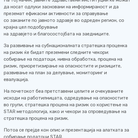
На тој начин, јавните здравствени институции ќе можат
да носат одлуки засновани на информираност и да
преземат ефикасни активности за справување
со заканите по јавното здравје во одреден регион, со
крајна цел подобрување
на здравјето и благосостојбата на заедниците.
За развивање на субнационалната стратешка проценка
на ризик ќе бидат преземени следните чекори:
собирање на податоци, нивна обработка, процена на
ризик, приоретизирање на опасностите и ризиците,
развивање на план за делување, мониторинг и
евалуација.
На почетокот беа претставени целите и очекуваните
исходи на работилницата, одредување на опасностите
во групи, стратешка процена на ризик со користење на
STAR методологија, како и чекори за спроведување на
стратешка процена на ризик.
Потоа се прејде кон опис и презентација на алатката за
собирање податоци STAR.