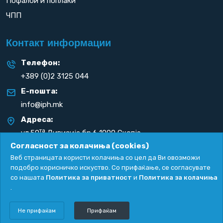
Пофалби и поплаки
ЧПП
Контакт информации
Телефон:
+389 (0)2 3125 044
Е-пошта:
info@iph.mk
Адреса:
та
ул.50
Дивизија бр.6 1000 Скопје
Република С. Македонија
Согласност за колачиња (cookies)
Веб страницата користи колачиња со цел да Ви овозможи
подобро корисничко искуство. Со прифаќање, се согласувате
со нашата
Политика за приватност
и
Политика за колачиња
.
Политика за приватност
|
Политика за колачиња
Copyright
2026. All rights reserved by
UNET
.
Не прифаќам
Прифаќам