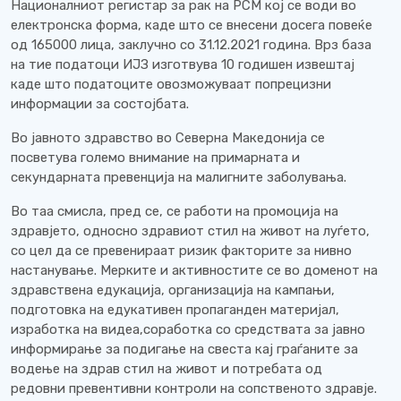
Националниот регистар за рак на РСМ кој се води во
електронска форма, каде што се внесени досега повеќе
од 165000 лица, заклучно со 31.12.2021 година. Врз база
на тие податоци ИЈЗ изготвува 10 годишен извештај
каде што податоците овозможуваат попрецизни
информации за состојбата.
Во јавното здравство во Северна Македонија се
посветува големо внимание на примарната и
секундарната превенција на малигните заболувања.
Во таа смисла, пред се, се работи на промоција на
здравјето, односно здравиот стил на живот на луѓето,
со цел да се превенираат ризик факторите за нивно
настанување. Мерките и активностите се во доменот на
здравствена едукација, организација на кампањи,
подготовка на едукативен пропаганден материјал,
изработка на видеа,соработка со средствата за јавно
информирање за подигање на свеста кај граѓаните за
водење на здрав стил на живот и потребата од
редовни превентивни контроли на сопственото здравје.