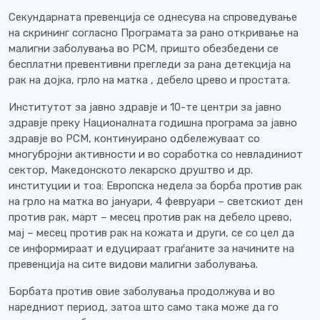
Секундарната превенција се однесува на спроведување
на скрининг согласно Програмата за рано откривање на
малигни заболувања во РСМ, пришто обезбедени се
бесплатни превентивни прегледи за рана детекција на
рак на дојка, грло на матка , дебело црево и простата.
Институтот за јавно здравје и 10-те центри за јавно
здравје преку Националната годишна програма за јавно
здравје во РСМ, континуирано одбележуваат со
многубројни активности и во соработка со невладиниот
сектор, Македонското лекарско друштво и др.
институции и тоа: Европска недела за борба против рак
на грло на матка во јануари, 4 февруари – светскиот ден
против рак, март – месец против рак на дебело црево,
мај – месец против рак на кожата и други, се со цел да
се информираат и едуцираат граѓаните за начините на
превенција на сите видови малигни заболувања.
Борбата против овие заболувања продолжува и во
наредниот период, затоа што само така може да го