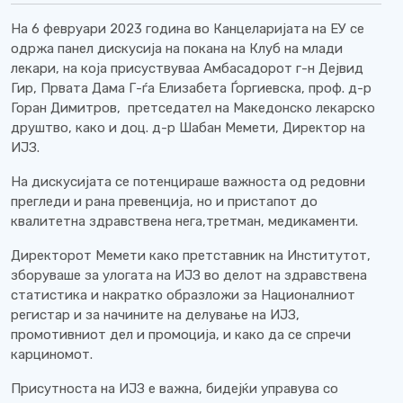
На 6 февруари 2023 година во Канцеларијата на ЕУ се
одржа панел дискусија на покана на Клуб на млади
лекари, на која присуствуваа Амбасадорот г-н Дејвид
Гир, Првата Дама Г-ѓа Елизабета Ѓоргиевска, проф. д-р
Горан Димитров, претседател на Македонско лекарско
друштво, како и доц. д-р Шабан Мемети, Директор на
ИЈЗ.
На дискусијата се потенцираше важноста од редовни
прегледи и рана превенција, но и пристапот до
квалитетна здравствена нега,третман, медикаменти.
Директорот Мемети како претставник на Институтот,
зборуваше за улогата на ИЈЗ во делот на здравствена
статистика и накратко образложи за Националниот
регистар и за начините на делување на ИЈЗ,
промотивниот дел и промоција, и како да се спречи
карциномот.
Присутноста на ИЈЗ е важна, бидејќи управува со