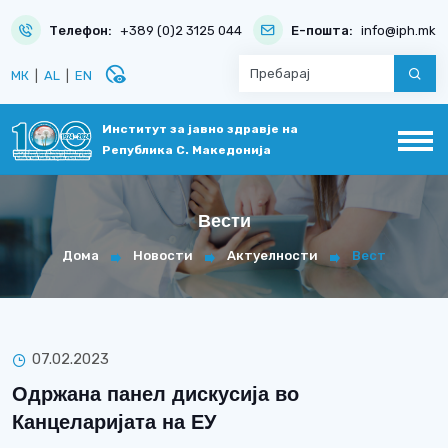
Телефон:
+389 (0)2 3125 044
Е-пошта:
info@iph.mk
disabled_visible
МК
|
AL
|
EN
Институт за јавно здравје на
Република С. Македонија
Вести
Дома
Новости
Актуелности
Вест
07.02.2023
Одржана панел дискусија во
Канцеларијата на ЕУ