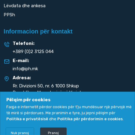
Lëvdata dhe ankesa
PPSh
Informacion për kontakt
Telefoni:
+389 (0)2 3125 044
E-mail:
info@iph.mk
Adresa:
Rr. Divizioni 50,
nr. 6 1000 Shkup
Republika e Maqedonisë së Veriut
Pëlqim për cookies
Faqja e internetit përdor cookies për t'ju mundësuar një përvojë më
të mirë si përdorues. Me pranimin e tyre, ju jepni pëlqim për
Politika e privatësisë
dhe
Politika për përdorimin e cookies
.
Politika e privatësisë
|
Politika për përdorimin e cookies
Copyright
2026. All rights reserved by
UNET
.
Nuk pranoj
Pranoj