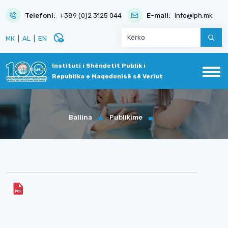
Telefoni:
+389 (0)2 3125 044
E-mail:
info@iph.mk
disabled_visible
МК
|
AL
|
EN
Instituti i Shëndetit Publik i
Republika e Maqedonisë së Veriut
Ballina
Publikime