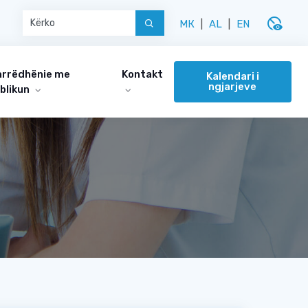
disabled_visible
МК
|
AL
|
EN
rrëdhënie me
Kontakt
Kalendari i
ngjarjeve
blikun