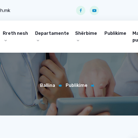
ph.mk
Rreth nesh
Departamente
Shërbime
Publikime
Ma
pu
Ballina
Publikime