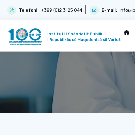
Telefoni:
+389 (0)2 3125 044
E-mail:
info@i
Instituti i Shëndetit Publik
i Republikës së Maqedonisë së Veriut