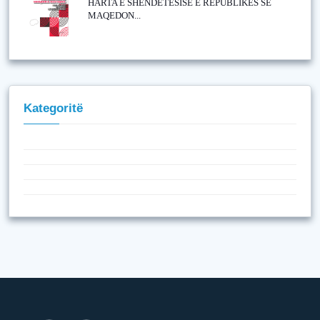
HARTA E SHËNDETËSISË E REPUBLIKËS SË
MAQEDON...
Kategoritë