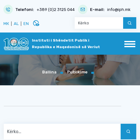
Telefoni:
+389 (0)2 3125 044
E-mail:
info@iph.mk
disabled_visible
МК
|
AL
|
EN
Instituti i Shëndetit Publik i
Republika e Maqedonisë së Veriut
Ballina
Publikime