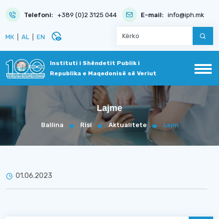
Telefoni:
+389 (0)2 3125 044
E-mail:
info@iph.mk
disabled_visible
МК
|
AL
|
EN
Instituti i Shëndetit Publik i
Republika e Maqedonisë së Veriut
Lajme
Ballina
Risi
Aktualitete
Lajm
01.06.2023