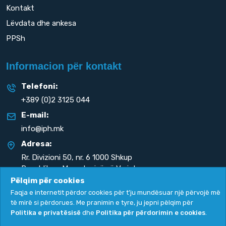
Kontakt
Lëvdata dhe ankesa
PPSh
Informacion për kontakt
Telefoni:
+389 (0)2 3125 044
E-mail:
info@iph.mk
Adresa:
Rr. Divizioni 50,
nr. 6 1000 Shkup
Republika e Maqedonisë së Veriut
Pëlqim për cookies
Faqja e internetit përdor cookies për t'ju mundësuar një përvojë më
të mirë si përdorues. Me pranimin e tyre, ju jepni pëlqim për
Politika e privatësisë
dhe
Politika për përdorimin e cookies
.
Politika e privatësisë
|
Politika për përdorimin e cookies