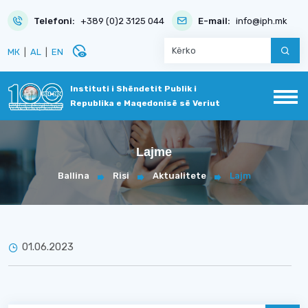
Telefoni:
+389 (0)2 3125 044
E-mail:
info@iph.mk
disabled_visible
МК
|
AL
|
EN
Instituti i Shëndetit Publik i
Republika e Maqedonisë së Veriut
Lajme
Ballina
Risi
Aktualitete
Lajm
01.06.2023