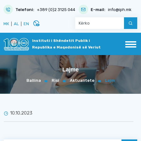
Telefoni:
+389 (0)2 3125 044
E-mail:
info@iph.mk
disabled_visible
МК
|
AL
|
EN
Instituti i Shëndetit Publik i
Republika e Maqedonisë së Veriut
Lajme
Ballina
Risi
Aktualitete
Lajm
10.10.2023