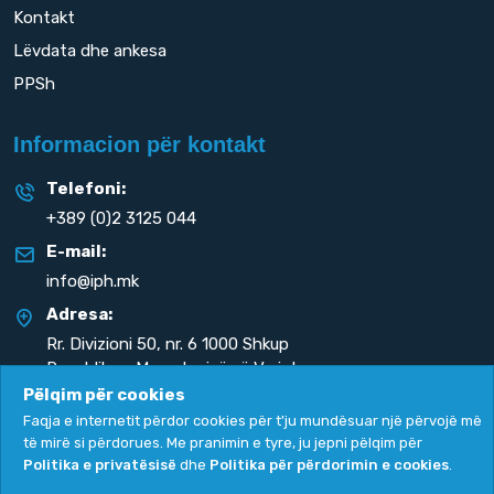
Kontakt
Lëvdata dhe ankesa
PPSh
Informacion për kontakt
Telefoni:
+389 (0)2 3125 044
E-mail:
info@iph.mk
Adresa:
Rr. Divizioni 50,
nr. 6 1000 Shkup
Republika e Maqedonisë së Veriut
Pëlqim për cookies
Faqja e internetit përdor cookies për t'ju mundësuar një përvojë më
të mirë si përdorues. Me pranimin e tyre, ju jepni pëlqim për
Politika e privatësisë
dhe
Politika për përdorimin e cookies
.
Politika e privatësisë
|
Politika për përdorimin e cookies