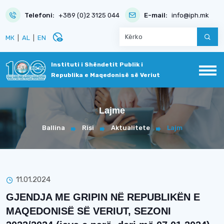
Telefoni:
+389 (0)2 3125 044
E-mail:
info@iph.mk
disabled_visible
МК
|
AL
|
EN
Instituti i Shëndetit Publik i
Republika e Maqedonisë së Veriut
Lajme
Ballina
Risi
Aktualitete
Lajm
11.01.2024
GJENDJA ME GRIPIN NË REPUBLIKËN E
MAQEDONISË SË VERIUT, SEZONI