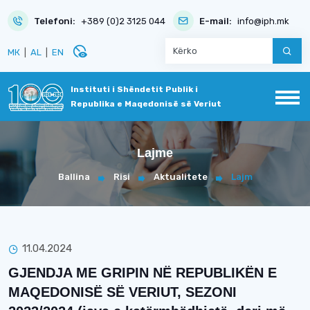
Telefoni:
+389 (0)2 3125 044
E-mail:
info@iph.mk
disabled_visible
МК
|
AL
|
EN
Instituti i Shëndetit Publik i
Republika e Maqedonisë së Veriut
Lajme
Ballina
Risi
Aktualitete
Lajm
11.04.2024
GJENDJA ME GRIPIN NË REPUBLIKËN E
MAQEDONISË SË VERIUT, SEZONI