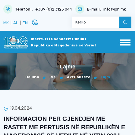
Telefoni:
+389 (0)2 3125 044
E-mail:
info@iph.mk
disabled_visible
МК
|
AL
|
EN
Instituti i Shëndetit Publik i
Republika e Maqedonisë së Veriut
Lajme
Ballina
Risi
Aktualitete
Lajm
19.04.2024
INFORMACION PËR GJENDJEN ME
RASTET ME PERTUSIS NË REPUBLIKËN E