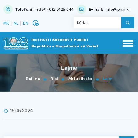
Telefoni:
+389 (0)2 3125 044
E-mail:
info@iph.mk
disabled_visible
МК
|
AL
|
EN
Instituti i Shëndetit Publik i
Republika e Maqedonisë së Veriut
Lajme
Ballina
Risi
Aktualitete
Lajm
15.05.2024