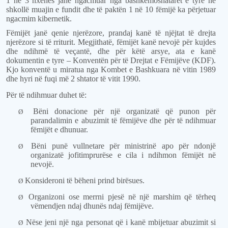
1 në 3 nxënës janë ngacmuar nga bashkëmoshatarët e tyre në
shkollë muajin e fundit dhe të paktën 1 në 10 fëmijë ka përjetuar
ngacmim kibernetik.
Fëmijët janë qenie njerëzore, prandaj kanë të njëjtat të drejta
njerëzore si të rriturit. Megjithatë, fëmijët kanë nevojë për kujdes
dhe ndihmë të veçantë, dhe për këtë arsye, ata e kanë
dokumentin e tyre – Konventën për të Drejtat e Fëmijëve (KDF).
Kjo konventë u miratua nga Kombet e Bashkuara në vitin 1989
dhe hyri në fuqi më 2 shtator të vitit 1990.
Për të ndihmuar duhet të:
Bëni donacione për një organizatë që punon për
Ø
parandalimin e abuzimit të fëmijëve dhe për të ndihmuar
fëmijët e dhunuar.
Bëni punë vullnetare për ministrinë apo për ndonjë
Ø
organizatë jofitimprurëse e cila i ndihmon fëmijët në
nevojë.
Konsideroni të bëheni prind birësues.
Ø
Organizoni ose merrni pjesë në një marshim që tërheq
Ø
vëmendjen ndaj dhunës ndaj fëmijëve.
Nëse jeni një nga personat që i kanë mbijetuar abuzimit si
Ø