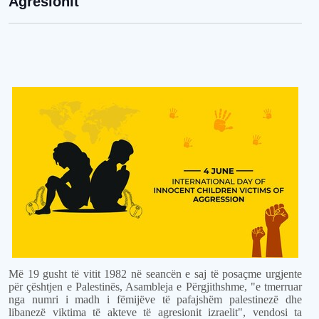
Agresionit
Më 19 gusht të vitit 1982 në seancën e saj të posaçme urgjente
për çështjen e Palestinës, Asambleja e Përgjithshme, "e tmerruar
nga numri i madh i fëmijëve të pafajshëm palestinezë dhe
libanezë viktima të akteve të agresionit izraelit", vendosi ta