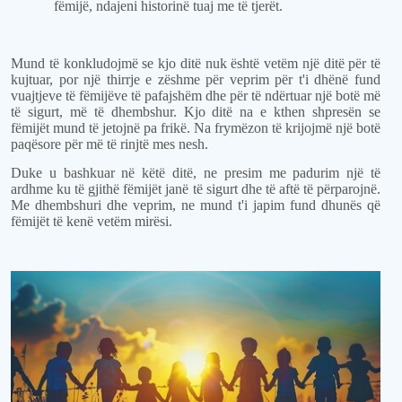
fëmijë, ndajeni historinë tuaj me të tjerët.
Mund të konkludojmë se kjo ditë nuk është vetëm një ditë për të
kujtuar, por një thirrje e zëshme për veprim për t'i dhënë fund
vuajtjeve të fëmijëve të pafajshëm dhe për të ndërtuar një botë më
të sigurt, më të dhembshur. Kjo ditë na e kthen shpresën se
fëmijët mund të jetojnë pa frikë. Na frymëzon të krijojmë një botë
paqësore për më të rinjtë mes nesh.
Duke u bashkuar në këtë ditë, ne presim me padurim një të
ardhme ku të gjithë fëmijët janë të sigurt dhe të aftë të përparojnë.
Me dhembshuri dhe veprim, ne mund t'i japim fund dhunës që
fëmijët të kenë vetëm mirësi.