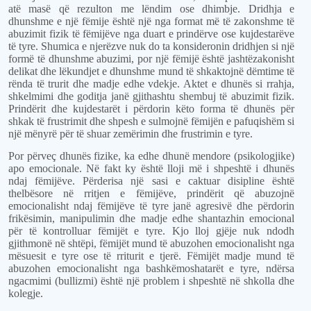
atë masë që rezulton me lëndim ose dhimbje. Dridhja e
dhunshme e një fëmije është një nga format më të zakonshme të
abuzimit fizik të fëmijëve nga duart e prindërve ose kujdestarëve
të tyre. Shumica e njerëzve nuk do ta konsideronin dridhjen si një
formë të dhunshme abuzimi, por një fëmijë është jashtëzakonisht
delikat dhe lëkundjet e dhunshme mund të shkaktojnë dëmtime të
rënda të trurit dhe madje edhe vdekje. Aktet e dhunës si rrahja,
shkelmimi dhe goditja janë gjithashtu shembuj të abuzimit fizik.
Prindërit dhe kujdestarët i përdorin këto forma të dhunës për
shkak të frustrimit dhe shpesh e sulmojnë fëmijën e pafuqishëm si
një mënyrë për të shuar zemërimin dhe frustrimin e tyre.
Por përveç dhunës fizike, ka edhe dhunë mendore (psikologjike)
apo emocionale. Në fakt ky është lloji më i shpeshtë i dhunës
ndaj fëmijëve. Përderisa një sasi e caktuar disipline është
thelbësore në rritjen e fëmijëve, prindërit që abuzojnë
emocionalisht ndaj fëmijëve të tyre janë agresivë dhe përdorin
frikësimin, manipulimin dhe madje edhe shantazhin emocional
për të kontrolluar fëmijët e tyre. Kjo lloj gjëje nuk ndodh
gjithmonë në shtëpi, fëmijët mund të abuzohen emocionalisht nga
mësuesit e tyre ose të rriturit e tjerë. Fëmijët madje mund të
abuzohen emocionalisht nga bashkëmoshatarët e tyre, ndërsa
ngacmimi (bullizmi) është një problem i shpeshtë në shkolla dhe
kolegje.