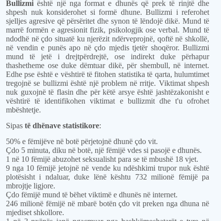
Bullizmi
është një nga format e dhunës që prek të rinjtë dhe
shpesh nuk konsiderohet si formë dhune. Bullizmi i referohet
sjelljes agresive që përsëritet dhe synon të lëndojë dikë. Mund të
marrë formën e agresionit fizik, psikologjik ose verbal. Mund të
ndodhë në çdo situatë ku njerëzit ndërveprojnë, qoftë në shkollë,
në vendin e punës apo në çdo mjedis tjetër shoqëror. Bullizmi
mund të jetë i drejtpërdrejtë, ose indirekt duke përhapur
thashetheme ose duke dëmtuar dikë, për shembull, në internet.
Edhe pse është e vështirë të fitohen statistika të qarta, hulumtimet
tregojnë se bullizmi është një problem në rritje. Viktimat shpesh
nuk guxojnë të flasin dhe për këtë arsye është jashtëzakonisht e
vështirë të identifikohen viktimat e bullizmit dhe t'u ofrohet
mbështetje.
Sipas
të dhënave statistikore
:
50% e fëmijëve në botë përjetojnë dhunë çdo vit.
Çdo 5 minuta, diku në botë, një fëmijë vdes si pasojë e dhunës.
1 në 10 fëmijë abuzohet seksualisht para se të mbushë 18 vjet.
9 nga 10 fëmijë jetojnë në vende ku ndëshkimi trupor nuk është
plotësisht i ndaluar, duke lënë kështu 732 milionë fëmijë pa
mbrojtje ligjore.
Çdo fëmijë mund të bëhet viktimë e dhunës në internet.
246 milionë fëmijë në mbarë botën çdo vit preken nga dhuna në
mjediset shkollore.