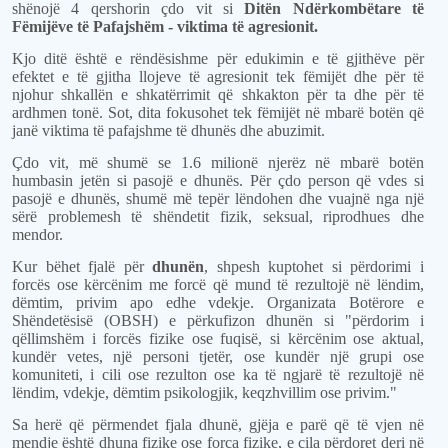
shënojë 4 qershorin çdo vit si
Ditën Ndërkombëtare të
Fëmijëve të Pafajshëm - viktima të agresionit.
Kjo ditë është e rëndësishme për edukimin e të gjithëve për
efektet e të gjitha llojeve të agresionit tek fëmijët dhe për të
njohur shkallën e shkatërrimit që shkakton për ta dhe për të
ardhmen tonë. Sot, dita fokusohet tek fëmijët në mbarë botën që
janë viktima të pafajshme të dhunës dhe abuzimit.
Çdo vit, më shumë se 1.6 milionë njerëz në mbarë botën
humbasin jetën si pasojë e dhunës. Për çdo person që vdes si
pasojë e dhunës, shumë më tepër lëndohen dhe vuajnë nga një
sërë problemesh të shëndetit fizik, seksual, riprodhues dhe
mendor.
Kur bëhet fjalë për
dhunën
, shpesh kuptohet si përdorimi i
forcës ose kërcënim me forcë që mund të rezultojë në lëndim,
dëmtim, privim apo edhe vdekje. Organizata Botërore e
Shëndetësisë (OBSH) e përkufizon dhunën si "përdorim i
qëllimshëm i forcës fizike ose fuqisë, si kërcënim ose aktual,
kundër vetes, një personi tjetër, ose kundër një grupi ose
komuniteti, i cili ose rezulton ose ka të ngjarë të rezultojë në
lëndim, vdekje, dëmtim psikologjik, keqzhvillim ose privim."
Sa herë që përmendet fjala dhunë, gjëja e parë që të vjen në
mendje është dhuna fizike ose forca fizike, e cila përdoret deri në