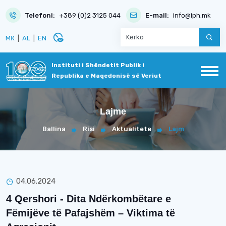
Telefoni:
+389 (0)2 3125 044
E-mail:
info@iph.mk
disabled_visible
МК
|
AL
|
EN
Instituti i Shëndetit Publik i
Republika e Maqedonisë së Veriut
Lajme
Ballina
Risi
Aktualitete
Lajm
04.06.2024
4 Qershori - Dita Ndërkombëtare e
Fëmijëve të Pafajshëm – Viktima të