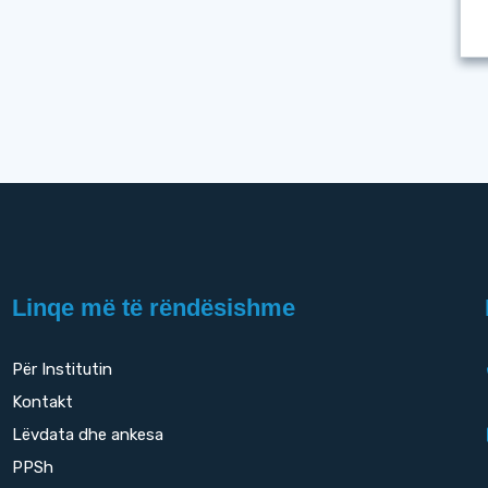
Linqe më të rëndësishme
Për Institutin
Kontakt
Lëvdata dhe ankesa
PPSh