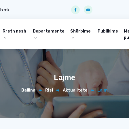
ph.mk
Rreth nesh
Departamente
Shërbime
Publikime
Ma
pu
Lajme
Ballina
Risi
Aktualitete
Lajm