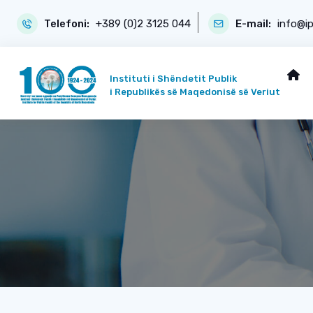
Telefoni:
+389 (0)2 3125 044
E-mail:
info@i
Instituti i Shëndetit Publik
i Republikës së Maqedonisë së Veriut