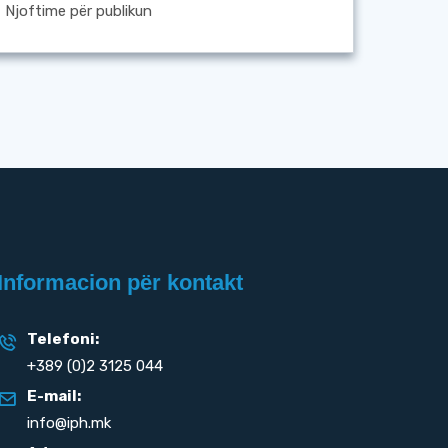
Njoftime për publikun
Informacion për kontakt
Telefoni:
+389 (0)2 3125 044
E-mail:
info@iph.mk