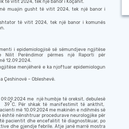
rik
të vitit
2024, te
k
një banor i Koçanit.
në muajin gusht
të vitit
2024,
tek
një banor
i
shtator të vitit 2024, tek një banor i komunës
an.
menti i
e
pidemiologjisë së
s
ëmundjeve
ngjitës
e
e Nilit Perëndimor përmes një
R
aporti
për
më
12.09.2024
.
ngjitës
e menjëherë
e ka njoftuar
epidemiologun
a Çeshinovë – Obleshevë
.
ë
09.09.2024
me
një humbje të oreksit, debulesë
°
i
39
C.
Për shkak të manifestimit të ankthit,
pacienti më
10.09.2024
me makinën e ndihmës së
u është nënshtruar procedurave neurologjike për
të pacientit dhe encefalitit të diagnostikuar, po
tive dhe gjendje febrile.
Atje j
anë marrë mostra