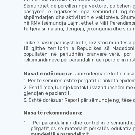
Sëmundjet
që përcillen
nga vektorët po bëhen
g
pasqyrën e ngarkesës nga
sëmundje
t
ngjitë
shpërndarjen dhe aktivitetin e vektorëve. Shu
në
RMV
(sëmundja L
ajm
, ethet e Nilit Perëndimo
të tjera si malaria, dengoja,
çikungunia
dhe shumë
Duke
e pasur
parasysh
këtë
, ekziston mundësia
të gjithë territorin e
Republikës së Maqedoni
popullatën në periudhën pranverë-verë, por
rekomandimeve
për
parandal
im që i përcjellin
ins
Masat e
ndër
marra
: Janë
ndër
marrë këto masa
1. Për të sëmur
ë
n është përgatitur anketa epide
2.
Është mbajtur një k
ontakt i vazhdueshëm me 
gjendjen e pacientit
.
3.
Është dorëzuar
Raport
për
sëmundje
ngjitës
e 
Masa të rekomanduara
:
1.
Për parandalimin dhe kontrollin e sëmundje
përgatitjes së materialit përkatës edukativ
mundësitë e parandalimit.