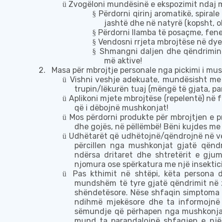
Zvogëloni mundësinë e ekspozimit ndaj
ü
Përdorni qirinj aromatikë, spirale
§
jasht
ë dhe në natyrë
(kopsht, o
Përdorni llamba të posaçme, fen
§
Vendosni rrjeta mbrojtëse në dyer
§
Shmangni daljen dhe qëndrimin
§
më aktive!
2.
Masa për mbrojtje personale nga pickimi i mu
Vishni veshje
adekuate
, mundësisht me
ü
trupin/lëkurën tuaj
(mëngë të gjata, pant
Aplikoni mjete mbrojtëse (repelentë) në 
ü
që
i dëbojnë
mushkonjat!
Mos përdorni produkte për
mbrojtjen e
pr
ü
dhe gojës, në pëllëmbë!
Bëni kujdes me
Udhëtarët
që udhëtojnë/qëndrojnë në ve
ü
përcillen
nga mushkonjat gjatë qëndr
ndërsa
dritaret dhe shtretërit e gju
njomura ose spërkatura
me një insektic
Pas kthimit në shtëpi, këta persona
ü
mundshëm të
tyre gjatë qëndrimit në 
shëndetësore. Nëse shfaq
in
simptoma t
ndihmë mjekësore dhe t
a
informojnë 
sëmundje
që përhapen
nga mushkonja
mund t
a
parandalojnë shfaqjen e një