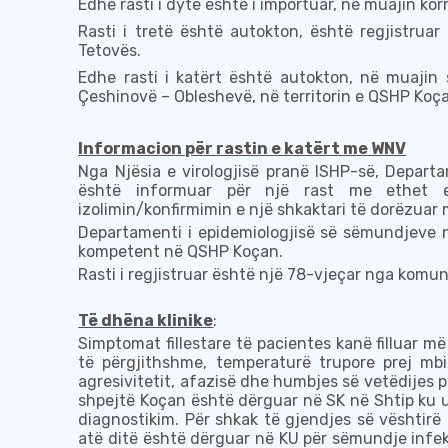
Edhe rasti i dytë është
i
importuar, në muajin kor
Rasti i tretë është autokton,
është regjistruar
Tetovë
s
.
Edhe rasti i katërt është autokton, në muajin 
Çeshinovë – Obleshevë, në territorin e QSHP Koç
Informacion për rastin e katërt me WNV
Nga Njësia e virologjisë pranë ISHP-së,
Departa
është informuar për një rast me ethet 
izolimin/konfirmimin e një shkaktari të dorëzuar
Departamenti i
e
pidemiologjisë së
s
ëmundjeve
kompetent në
QSHP Koçan
.
Rasti i regjistruar është një
78
-vjeçar nga
komun
Të dhëna klinike
:
Simptomat fillestare të pacientes kanë filluar m
të përgjithshme,
temperaturë trupore prej mb
agresivitetit, afazisë dhe humbjes së vetëdijes 
shpejtë Koçan është dërguar në SK në Shtip ku 
diagnostikim. Për shkak të gjendjes së vështirë 
atë ditë është dërguar në KU për sëmundje infek