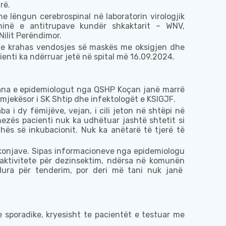
rë
.
e lëngun cerebrospinal
në laboratorin virologjik
inë e antitrupave kundër shkaktarit – WNV,
Nilit Perëndimor.
dhe krahas vendosjes së maskës me oksigjen dhe
ienti ka ndërruar jetë në spital më
16.09.2024.
ana e
epidemiolog
ut
nga
QSHP Koçan
janë marrë
mjekësor i SK Shtip dhe infektologët e KSIGJF
.
ba i dy fëmijëve, vejan, i cili jeton në shtëpi në
zës pacienti nuk ka udhëtuar jashtë shtetit si
dhës së inkubacionit.
Nuk ka anëtarë të tjerë të
onjave. Sipas informacioneve nga epidemiologu
r aktivitete për dezinsektim, ndërsa në komunën
dura për tenderim, por deri më tani nuk janë
 sporadike, kryesisht te pacientët e testuar me