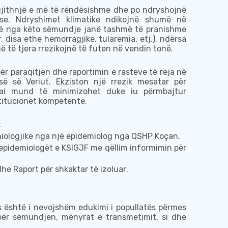
jithnjë e
më të rëndësishme dhe po ndryshojnë
s
e. Ndryshimet klimatike ndikojnë shumë në
më nga këto sëmundje janë tashmë të pranishme
r, disa ethe hemorragjike, tularemia, etj.)
, ndërsa
 të tjera
rrezikojnë
të futen në vend
in tonë
.
për paraqitjen dhe raportimin e
rasteve të reja në
së së Veriut
. Ekziston një rrezik mesatar për
 ai mund të minimizohet duke iu përmbajtur
titucione
t
kompetente.
:
miologjike nga një epidemiolog nga
QSHP Koçan
.
epidemiolog
ët e KSIGJF
me qëllim informimin për
dhe Raport
për shkaktar të izoluar
.
s është i nevojshëm edukimi i popullatës përmes
 për sëmundjen, mënyrat e transmetimit, si dhe