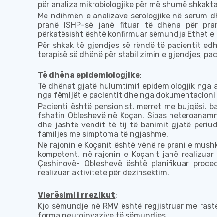
për analiza mikrobiologjike
për më shumë shkakta
Me
ndihmën e analizave serologjike
në serum dh
pranë ISHP-së
janë
fituar
të dhëna për pran
përkatësisht është konfirmuar sëmundja
E
the
t e
Për shkak të gjendjes së rëndë të pacientit e
terapisë së dhënë për stabilizimin e gjendjes, pac
Të dhëna epidemiologjike
:
Të dhënat gjatë h
ulum
timit epidemiologjik nga
nga
fëmijët e pacientit dhe nga dokumentacioni 
Pacient
i është pensionist, merret me bujqësi, ba
fshatin Obleshevë në Koçan. Sipas heteroanamne
dhe jashtë vendit të tij të banimit gjatë periu
familjes me simptoma të ngjashme.
Në rajonin e
Koçanit
është
vënë re
prani e mushk
kompetent
, në rajonin e Koçanit janë realizua
Çeshinovë- Obleshevë është planifikuar proce
realizuar aktivitete për dezinsektim
.
Vlerësimi i rrezikut
:
Kjo sëmundje në
RMV është
regjistr
uar me
raste
form
a
neuroinvazive të sëmundjes.