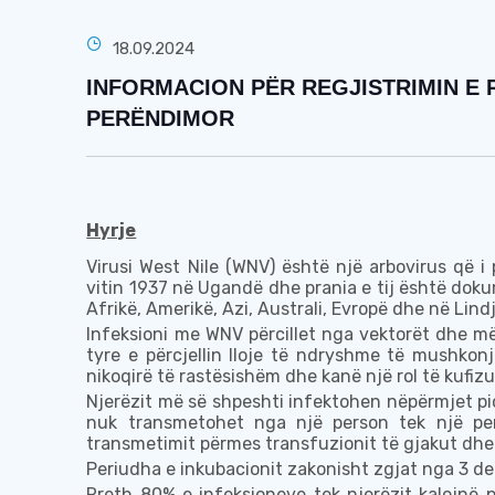
18.09.2024
INFORMACION PËR REGJISTRIMIN E R
PERËNDIMOR
Hyrje
Virusi
West Nile (WNV)
ë
shtë një arbovirus që i 
vitin 1937 në Ugandë dhe prania e tij është dok
Afrikë, Amerikë, Azi, Australi, Evropë dhe
në
Lind
Infeksioni
me
WNV
përcill
et nga vektorët dhe m
tyre e përcjellin lloje të ndryshme
të mushkonj
nikoqirë
të rastësishëm
dhe kanë një rol të kufizu
Njerëzit më së shpeshti infektohen
nëpërmjet
pi
nuk transmetohet nga
një
person
tek një
pe
transmetimit përmes transfuzionit
të gjakut
dhe
Periudha e inkubacionit zakonisht zgjat nga 3 der
Rreth 80% e infeksioneve tek njerëzit kalojnë