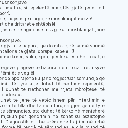
 mushkonjave
:
aromatike
, si repelentë mbrojtës gjatë qëndrimit
borr).
erë
,
pajisje që i largojnë mushkonjat me zë!
t dhe dritaret e shtëpisë!
 jashtë në agim ose muzg, kur mushkonjat janë
shkonjave
.
 ngjyra të
hap
ura, që do
mbulojnë sa më shumë
allona të gjata, çorape, kapele...)!
formë kremi,
stiku, spraji
për lëkurën dhe rrobat,
e
erje
ve
, plagëve të hapura, nën rroba, rreth syve
f
ë
mij
ë
t e vegj
ë
l!!!
nde apo rajone ku janë regjistruar sëmundje
q
ë
imit të tyre
atje
duhet të përdorin repelentë,
mit duhet të
rrethohen
me rrjeta mbrojtëse, të
id adekuat!!!
 duhet të jenë të vetëdijshëm për
infektimin e
zona të tilla dhe t
a
monitorojnë gjendjen e tyre
ë sëmundjes, ata duhet të kërkojnë menjëherë
mjekun për qëndrimin në zonat ku ekzistojnë
t. Diag
nostikimi i hershëm
dhe trajtimi në kohë
 forme të rëndë të sëmundjes, e cila mund të