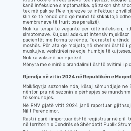
kanë
infeksione simptomatike
, që zakonisht sho
tek më pak se 1% e njerëzve të infektuar zhvil
klinike të rëndë dhe që mund të shkaktojë edh
membranave të trurit ose paralizë).
Nuk ka terapi
të veçantë për këtë infeksion, n
simptomave. Kujdesi adekuat intensiv mjekësor
pacientët me forma të rënda.
Tek
rastet e rënda
moshës
. Për ata që mbijetojnë shërimi është i
muskujve, vështirësi në ecje, humbje të kujtesës
Nuk ka vaksinë për njerëzit.
Mënyra më e mirë e prandalimit është evitimi i p
Gjendja në vitin
2024
në Republikën e Maqed
Mbikëqyrja sezonale
ndaj
kësaj sëmundjeje në 
nëntor, pra në sezonin e
përhapjes së
mundsh
m
të
sëmundjes.
Në
RMV
gjatë vitit 2024 janë raportuar gjithse
Nilit Perëndimor.
Rasti i parë i importuar është regjistruar në prill 
në territorin e
Qendrës së Shëndetit Publik
Strum