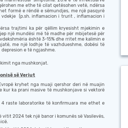
qërohen me ethe të cilat qetësohen vetë, ndërsa
lohet formë e rëndë e sëmundjes, me një pasqyrë
e vdekje
(p.sh. inflamacion i trurit , inflamacion i
dërsa
trajtimi ka për qëllim kryesisht
mjek
imin e
 jep
një mundësi më të madhe për mbijetesë
për
 vdekshmëria është 3-15% dhe rritet
me kalimin e
 gjatë, me
një
lodhje të vazhdueshme, dobësi të
, depresion e të ngjashme.
ickimit nga mushkonjat.
onisë së Veriut
Evropë kryhet nga
muaji
qershor deri në
muajin
e
kur ka prani masive të
mushkonjave si vektor
ë
j
4
raste laboratorike të konfirmuara me ethet e
të vitit 2024
tek një
banor
i
komunës së Vasilevës,
icë.