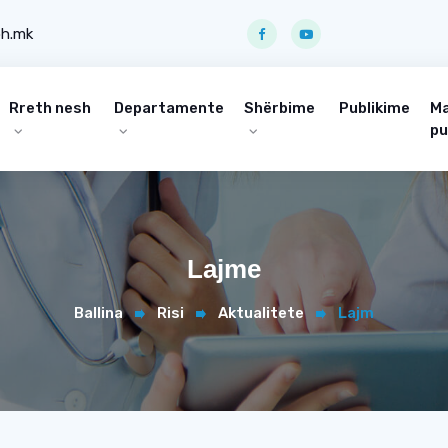
ph.mk
Rreth nesh
Departamente
Shërbime
Publikime
Ma
pu
Lajme
Ballina
Risi
Aktualitete
Lajm