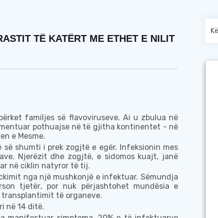
ASTIT TË KATËRT ME ETHET E NILIT
përket familjes së flavoviruseve. Ai u zbulua në
umentuar pothuajse në të gjitha kontinentet - në
jen e Mesme.
ë së shumti
i
prek
zogjtë
e egër. Infeksioni
n mes
ave. Njerëzit dhe zogjtë,
e sidomos
kuajt, janë
ar në ciklin natyror
të tij
.
ckimit nga një mushkonjë e infektuar. Sëmundja
rson
tjetër
,
por nuk
përjashtohet mundësia e
 transplantimit të organeve.
i në 14 ditë.
 pa
manifestuar
simptoma. 20%
e të infektuarv
e