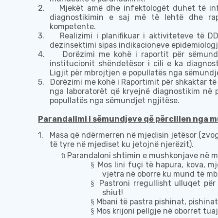
2.
Mjekët amë dhe infektologët duhet të i
diagnostikimin e saj më të lehtë dhe r
kompetente.
3.
Realizimi i planifikuar i aktiviteteve të
dezin
s
ektimi sipas indikacioneve epidemiologj
4.
Dorëzimi me kohë i raportit për sëmu
institucionit shëndetësor i cili e ka diagn
Ligjit për mbrojtjen e popul
latës
nga sëmundje
5.
Dorëzimi me kohë i
Raportim
it për shkaktar të
nga laboratorët që kryejnë diagnostikim në p
popullatës nga sëmundjet
ngjitës
e.
Parandalimi i sëmundjeve që përcillen nga 
1.
М
asa që ndërmerren në mjedisin jetësor
(zvog
të tyre në
mjediset ku jetojnë
njerëz
it
).
Parandaloni shtimin e mushkonjave në mj
ü
Mos lini fuçi të hapura, kova, m
§
vjetra në oborre ku mund të mbl
Pastroni rregullisht ulluqet pë
§
shiut
!
Mbani të pastra pishinat, pishina
§
Mos krijoni pellgje në oborre
t tua
§