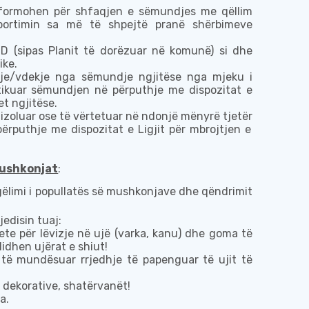
nformohen për shfaqjen e sëmundjes me qëllim
aportimin sa më të shpejtë
pranë shërbimeve
 DDD (sipas Planit të dorëzuar në komunë) si dhe
ike.
ndje/vdekje nga sëmundje
ngjitës
e nga mjeku i
ostikuar sëmundjen në përputhje me dispozitat e
t ngjitëse.
 izoluar ose të vërtetuar
në ndonjë mënyrë tjetër
ërputhje me dispozitat e Ligjit për mbrojtjen e
mushkonjat
:
ëlimi i popullatës së mushkonjave dhe qëndrimit
edisin tuaj
:
jete
për lëvizje në
uj
ë
(varka, kan
u
) dhe goma të
idhen ujërat e shiut!
r të
mundësuar rrjedhje të papenguar të ujit të
t dekorative, shatërvanët!
ja
.