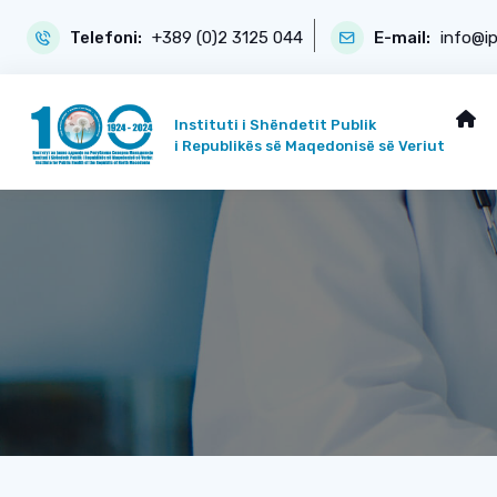
Telefoni:
+389 (0)2 3125 044
E-mail:
info@i
Instituti i Shëndetit Publik
i Republikës së Maqedonisë së Veriut