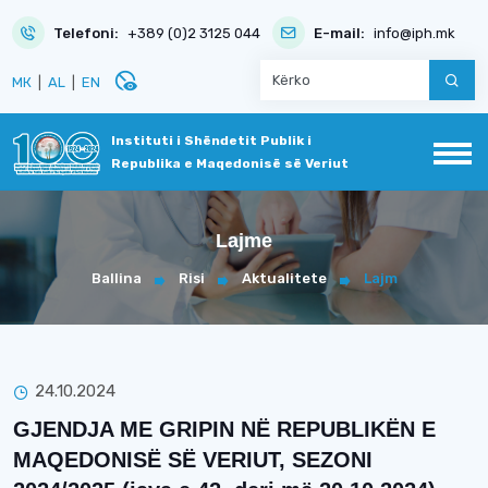
Telefoni:
+389 (0)2 3125 044
E-mail:
info@iph.mk
disabled_visible
МК
|
AL
|
EN
Instituti i Shëndetit Publik i
Republika e Maqedonisë së Veriut
Lajme
Ballina
Risi
Aktualitete
Lajm
24.10.2024
GJENDJA ME GRIPIN NË REPUBLIKËN E
MAQEDONISË SË VERIUT, SEZONI