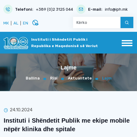
Telefoni:
+389 (0)2 3125 044
E-mail:
info@iph.mk
disabled_visible
МК
|
AL
|
EN
Instituti i Shëndetit Publik i
Republika e Maqedonisë së Veriut
Lajme
Ballina
Risi
Aktualitete
Lajm
24.10.2024
Instituti i Shëndetit Publik me ekipe mobile
nëpër klinika dhe spitale