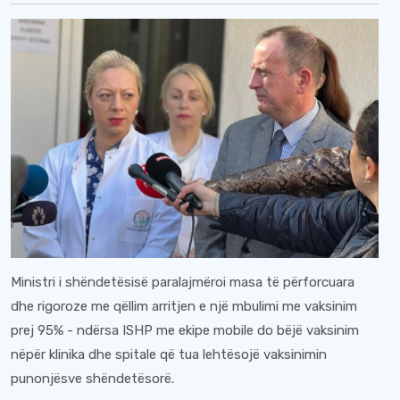
Ministri i shëndetësisë paralajmëroi masa të përforcuara
dhe rigoroze me qëllim arritjen e një mbulimi me vaksinim
prej 95% - ndërsa ISHP me ekipe mobile do bëjë vaksinim
nëpër klinika dhe spitale që tua lehtësojë vaksinimin
punonjësve shëndetësorë.