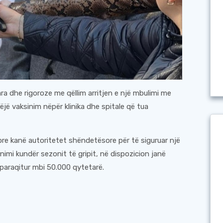
ra dhe rigoroze me qëllim arritjen e një mbulimi me
jë vaksinim nëpër klinika dhe spitale që tua
e kanë autoritetet shëndetësore për të siguruar një
inimi kundër sezonit të gripit, në dispozicion janë
 paraqitur mbi 50.000 qytetarë.