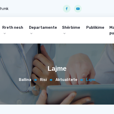
ph.mk
Rreth nesh
Departamente
Shërbime
Publikime
Ma
pu
Lajme
Ballina
Risi
Aktualitete
Lajm