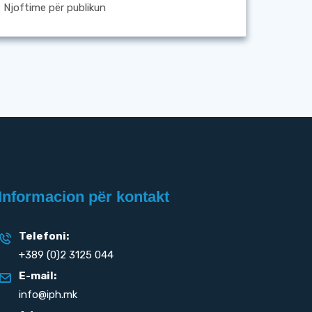
Njoftime për publikun
Informacion për kontakt
Telefoni:
+389 (0)2 3125 044
E-mail:
info@iph.mk