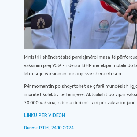
Ministri i shëndetësisë paralajmëroi masa të përforcua
vaksinim prej 95% - ndërsa ISHP me ekipe mobile do bë
lehtësojë vaksinimin punonjësve shëndetësorë.
Për momentin po shqyrtohet se çfarë mundësish ligjor
imunitet kolektiv të fëmijëve. Aktualisht po vijon vaks
70.000 vaksina, ndërsa deri më tani për vaksinim janë
LINKU PËR VIDEON
Burimi: RTM, 24.10.2024