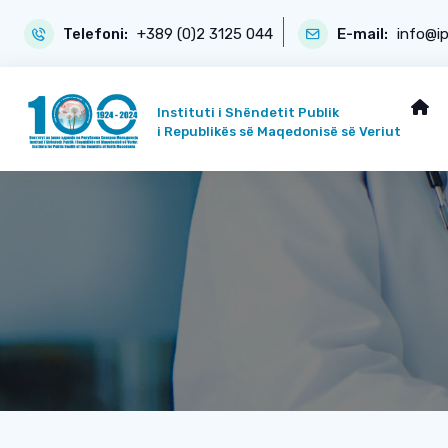
Telefoni:
+389 (0)2 3125 044
E-mail:
info@i
Instituti i Shëndetit Publik
i Republikës së Maqedonisë së Veriut