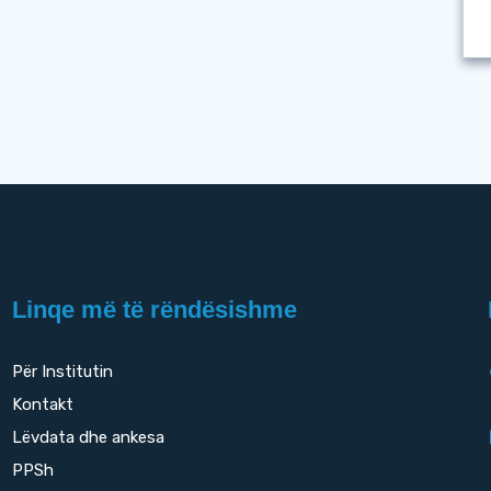
Linqe më të rëndësishme
Për Institutin
Kontakt
Lëvdata dhe ankesa
PPSh