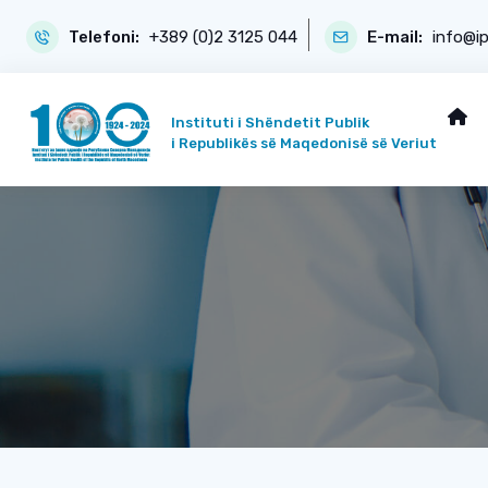
Telefoni:
+389 (0)2 3125 044
E-mail:
info@i
Instituti i Shëndetit Publik
i Republikës së Maqedonisë së Veriut