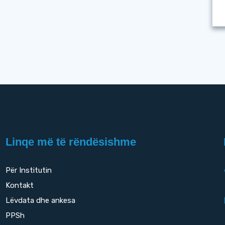
Linqe më të rëndësishme
Për Institutin
Kontakt
Lëvdata dhe ankesa
PPSh