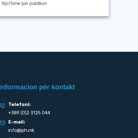
Njoftime për publikun
Informacion për kontakt
Telefoni:
+389 (0)2 3125 044
E-mail:
info@iph.mk