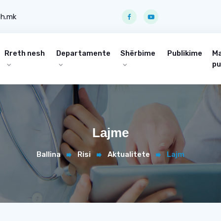
ph.mk
Rreth nesh
Departamente
Shërbime
Publikime
Ma
pu
Lajme
Ballina
Risi
Aktualitete
Lajm