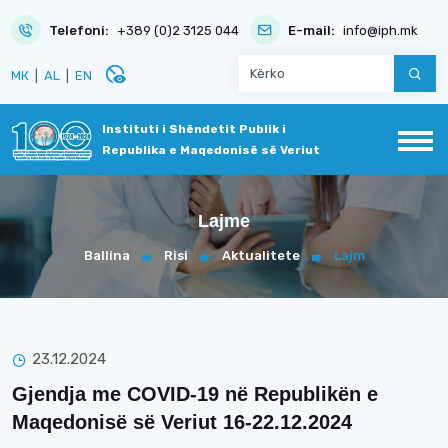
Telefoni:
+389 (0)2 3125 044
E-mail:
info@iph.mk
disabled_visible
МК
|
AL
|
EN
Instituti i Shëndetit Publik i
Republika e Maqedonisë së Veriut
Lajme
Ballina
Risi
Aktualitete
Lajm
23.12.2024
Gjendja me COVID-19 në Republikën e
Maqedonisë së Veriut 16-22.12.2024