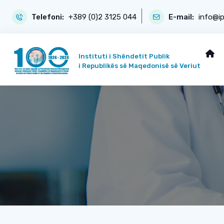
Telefoni:
+389 (0)2 3125 044
E-mail:
info@i
Instituti i Shëndetit Publik
i Republikës së Maqedonisë së Veriut