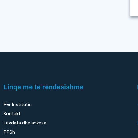
Linqe më të rëndësishme
Për Institutin
Kontakt
Lëvdata dhe ankesa
PPSh