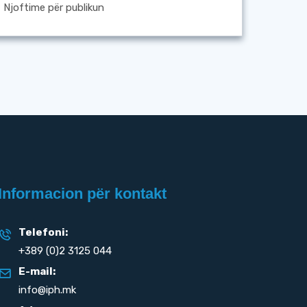
Njoftime për publikun
Informacion për kontakt
Telefoni:
+389 (0)2 3125 044
E-mail:
info@iph.mk