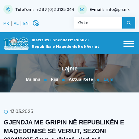
Telefoni:
+389 (0)2 3125 044
E-mail:
info@iph.mk
disabled_visible
МК
|
AL
|
EN
Instituti i Shëndetit Publik i
Republika e Maqedonisë së Veriut
Lajme
Ballina
Risi
Aktualitete
Lajm
13.03.2025
GJENDJA ME GRIPIN NË REPUBLIKËN E
MAQEDONISË SË VERIUT, SEZONI