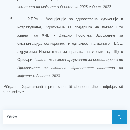
заштита на мајките и децата за 2023 година
. 2023.
5.
ХЕРА - Асоцијација за здравствена едукација и
истражување, Здружение за поддршка на луѓето што
живеат со ХИВ - Заедно Посилни, Здружение за
еманципација, солидарност и еднаквост на жените - ЕСЕ,
Здружение Иницијатива за правата на жените од Шуто
Оризари.
Главни економски аргументи за инвестирање во
Програмата за активна здравствена заштита на
мајките и децата
. 2023.
Përgatiti: Departamenti i promovimit të shëndetit dhe i ndjekjes së
sëmundjeve