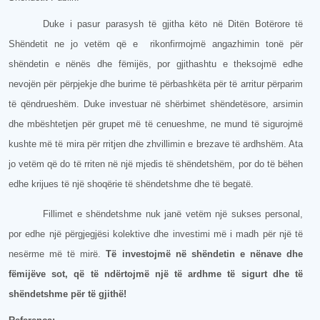
Duke i pasur parasysh të gjitha këto në Ditën Botërore të
Shëndetit ne jo vetëm që e rikonfirmojmë angazhimin tonë për
shëndetin e nënës dhe fëmijës, por gjithashtu e theksojmë edhe
nevojën për përpjekje dhe burime të përbashkëta për të arritur përparim
të qëndrueshëm. Duke investuar në shërbimet shëndetësore, arsimin
dhe mbështetjen për grupet më të cenueshme, ne mund të sigurojmë
kushte më të mira për rritjen dhe zhvillimin e brezave të ardhshëm. Ata
jo vetëm që do të rriten në një mjedis të shëndetshëm, por do të bëhen
edhe krijues të një shoqërie të shëndetshme dhe të begatë.
Fillimet e shëndetshme nuk janë vetëm një sukses personal,
por edhe një përgjegjësi kolektive dhe investimi më i madh për një të
nesërme më të mirë.
Të investojmë në shëndetin e nënave dhe
fëmijëve sot, që të ndërtojmë një të ardhme të sigurt dhe të
shëndetshme për të gjithë!