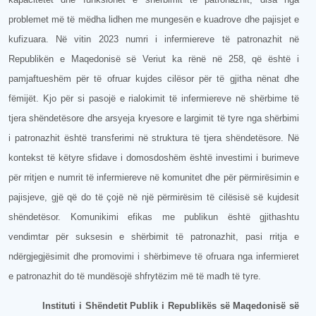
problemet më të mëdha lidhen me mungesën e kuadrove dhe pajisjet e
kufizuara. Në vitin 2023 numri i infermiereve të patronazhit në
Republikën e Maqedonisë së Veriut ka rënë në 258, që është i
pamjaftueshëm për të ofruar kujdes cilësor për të gjitha nënat dhe
fëmijët. Kjo për si pasojë e rialokimit të infermiereve në shërbime të
tjera shëndetësore dhe arsyeja kryesore e largimit të tyre nga shërbimi
i patronazhit është transferimi në struktura të tjera shëndetësore. Në
kontekst të këtyre sfidave i domosdoshëm është investimi i burimeve
për rritjen e numrit të infermiereve në komunitet dhe për përmirësimin e
pajisjeve, gjë që do të çojë në një përmirësim të cilësisë së kujdesit
shëndetësor. Komunikimi efikas me publikun është gjithashtu
vendimtar për suksesin e shërbimit të patronazhit, pasi rritja e
ndërgjegjësimit dhe promovimi i shërbimeve të ofruara nga infermieret
e patronazhit do të mundësojë shfrytëzim më të madh të tyre.
Instituti i Shëndetit Publik i Republikës së Maqedonisë së