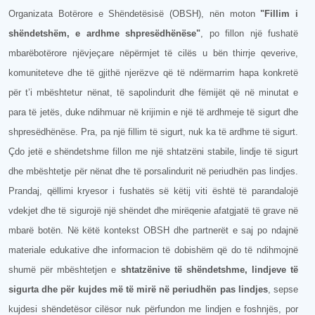
Organizata Botërore e Shëndetësisë (OBSH), nën moton
"Fillim i
shëndetshëm, e ardhme shpresëdhënëse"
, po fillon një fushatë
mbarëbotërore njëvjeçare nëpërmjet të cilës u bën thirrje qeverive,
komuniteteve dhe të gjithë njerëzve që të ndërmarrim hapa konkretë
për t’i mbështetur nënat, të sapolindurit dhe fëmijët që në minutat e
para të jetës, duke ndihmuar në krijimin e një të ardhmeje të sigurt dhe
shpresëdhënëse. Pra, pa një fillim të sigurt, nuk ka të ardhme të sigurt.
Çdo jetë e shëndetshme fillon me një shtatzëni stabile, lindje të sigurt
dhe mbështetje për nënat dhe të porsalindurit në periudhën pas lindjes.
Prandaj, qëllimi kryesor i fushatës së këtij viti është të parandalojë
vdekjet dhe të sigurojë një shëndet dhe mirëqenie afatgjatë të grave në
mbarë botën. Në këtë kontekst OBSH dhe partnerët e saj po ndajnë
materiale edukative dhe informacion të dobishëm që do të ndihmojnë
shumë për mbështetjen e
shtatzënive të shëndetshme, lindjeve të
sigurta dhe për kujdes më të mirë në periudhën pas lindjes
, sepse
kujdesi shëndetësor cilësor nuk përfundon me lindjen e foshnjës, por