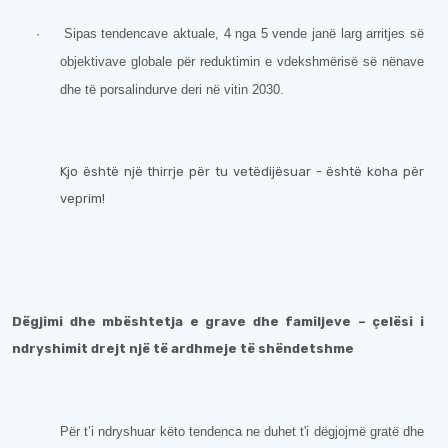
·
Sipas tendencave aktuale, 4 nga 5 vende janë larg arritjes së
objektivave globale për reduktimin e vdekshmërisë së nënave
dhe të porsalindurve deri në vitin 2030.
Kjo është një thirrje për tu vetëdijësuar - është koha për
veprim!
Dëgjimi dhe mbështetja e grave dhe familjeve – çelësi i
ndryshimit drejt një të ardhmeje të shëndetshme
Për t’i ndryshuar këto tendenca ne duhet t'i dëgjojmë gratë dhe