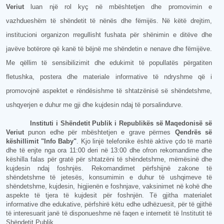
Veriut
luan një rol kyç në mbështetjen dhe promovimin e
vazhdueshëm të shëndetit të nënës dhe fëmijës. Në këtë drejtim,
institucioni organizon rregullisht fushata për shënimin e ditëve dhe
javëve botërore që kanë të bëjnë me shëndetin e nenave dhe fëmijëve.
Me qëllim të sensibilizimit dhe edukimit të popullatës përgatiten
fletushka, postera dhe materiale informative të ndryshme që i
promovojnë aspektet e rëndësishme të shtatzënisë së shëndetshme,
ushqyerjen e duhur me gji dhe kujdesin ndaj të porsalindurve.
Instituti i Shëndetit Publik i Republikës së Maqedonisë së
Veriut
punon edhe për mbështetjen e grave përmes
Qendrës së
këshillimit "Info Baby"
. Kjo linjë telefonike është aktive çdo të martë
dhe të enjte nga ora 11:00 deri në 13:00 dhe ofron rekomandime dhe
këshilla falas për gratë për shtatzëni të shëndetshme, mëmësinë dhe
kujdesin ndaj foshnjës. Rekomandimet përfshijnë zakone të
shëndetshme të jetesës, konsumimin e duhur të ushqimeve të
shëndetshme, kujdesin, higjienën e foshnjave, vaksinimet në kohë dhe
aspekte të tjera të kujdesit për foshnjën. Të gjitha materialet
informative dhe edukative, përfshirë këtu edhe udhëzuesit, për të gjithë
të interesuarit janë të disponueshme në faqen e internetit të Institutit të
Shëndetit Publik.