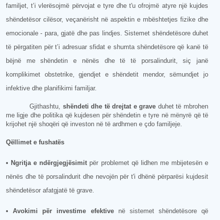
familjet, t’i vlerësojmë përvojat e tyre dhe t'u ofrojmë atyre një kujdes
shëndetësor cilësor, veçanërisht në aspektin e mbështetjes fizike dhe
emocionale - para, gjatë dhe pas lindjes. Sistemet shëndetësore duhet
të përgatiten për t’i adresuar sfidat e shumta shëndetësore që kanë të
bëjnë me shëndetin e nënës dhe të të porsalindurit, siç janë
komplikimet obstetrike, gjendjet e shëndetit mendor, sëmundjet jo
infektive dhe planifikimi familjar.
Gjithashtu,
shëndeti dhe të drejtat e grave
duhet të mbrohen
me ligje dhe politika që kujdesen për shëndetin e tyre në mënyrë që të
krijohet një shoqëri që investon në të ardhmen e çdo familjeje.
Qëllimet e fushatës
• Ngritja e ndërgjegjësimit
për problemet që lidhen me mbijetesën e
nënës dhe të porsalindurit dhe nevojën për t'i dhënë përparësi kujdesit
shëndetësor afatgjatë të grave.
• Avokimi për investime efektive
në sistemet shëndetësore që