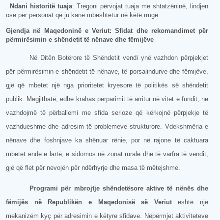
Ndani historitë tuaja
: Tregoni përvojat tuaja me shtatzëninë, lindjen
ose për personat që ju kanë mbështetur në këtë rrugë.
Gjendja në Maqedoninë e Veriut: Sfidat dhe rekomandimet për
përmirësimin e shëndetit të nënave dhe fëmijëve
Në Ditën Botërore të Shëndetit vendi ynë vazhdon përpjekjet
për përmirësimin e shëndetit të nënave, të porsalindurve dhe fëmijëve,
gjë që mbetet një nga prioritetet kryesore të politikës së shëndetit
publik. Megjithatë, edhe krahas përparimit të arritur në vitet e fundit, ne
vazhdojmë të përballemi me sfida serioze që kërkojnë përpjekje të
vazhdueshme dhe adresim të problemeve strukturore. Vdekshmëria e
nënave dhe foshnjave ka shënuar rënie, por në rajone të caktuara
mbetet ende e lartë, e sidomos në zonat rurale dhe të varfra të vendit,
gjë që flet për nevojën për ndërhyrje dhe masa të mëtejshme.
Programi për mbrojtje shëndetësore aktive të nënës dhe
fëmijës në Republikën e Maqedonisë së Veriut
është një
mekanizëm kyç për adresimin e këtyre sfidave. Nëpërmjet aktiviteteve