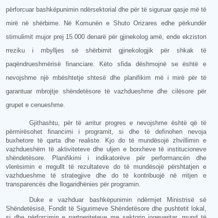
përforcuar bashkëpunimin ndërsektorial dhe për të siguruar qasje më të
mirë në shërbime. Në Komunën e Shuto Orizares edhe përkundër
stimulimit mujor prej 15.000 denarë për gjinekolog amë, ende ekziston
rreziku i mbylljes së shërbimit gjinekologjik për shkak të
paqëndrueshmërisë financiare. Këto sfida dëshmojnë se është e
nevojshme një mbështetje shtesë dhe planifikim më i mirë për të
garantuar mbrojtje shëndetësore të vazhdueshme dhe cilësore për
grupet e cenueshme.
Gjithashtu, për të arritur progres e nevojshme është që të
përmirësohet financimi i programit, si dhe të definohen nevoja
buxhetore të qarta dhe realiste. Kjo do të mundësojë zhvillimin e
vazhdueshëm të aktiviteteve dhe uljen e borxheve të institucioneve
shëndetësore. Planifikimi i indikatorëve për performancën dhe
vlerësimin e rregullt të rezultateve do të mundësojë përshtatjen e
vazhdueshme të strategjive dhe do të kontribuojë në rritjen e
transparencës dhe llogaridhënies për programin.
Duke e vazhduar bashkëpunimin ndërmjet Ministrisë së
Shëndetësisë, Fondit të Sigurimeve Shëndetësore dhe pushtetit lokal,
si dhe përforcimin e partneriteteve me sektorin joqeveritar, mund të