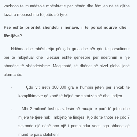
vazhdon të mundësojë mbështetje për nënën dhe fëmijën në të gjitha
fazat e mëpasshme të jetës së tyre.
Pse është prioritet shëndeti i nënave, i të porsalindurve dhe i
fëmijëve?
Ndihma dhe mbështetja për çdo grua dhe për çdo të porsalindur
për të mbijetuar dhe lulëzuar është qenësore për ndërtimin e një
shoqërie të shëndetshme. Megjithatë, të dhënat në nivel global janë
alarmante:
·
Çdo vit rreth 300.000 gra e humbin jetën për shkak të
komplikimeve që kanë të bëjnë me shtatzëninë dhe lindjen.
·
Mbi 2 milionë foshnja vdesin në muajin e parë të jetës dhe
mijëra të tjerë nuk i mbijetojnë lindjes. Kjo do të thotë se çdo 7
sekonda një nënë apo një i porsalindur vdes nga shkaqe që
mund të parandalohen!