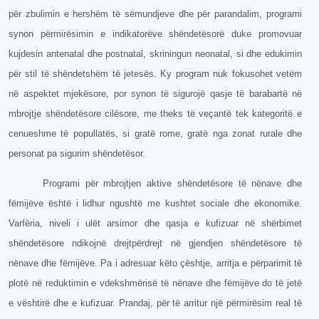
për zbulimin e hershëm të sëmundjeve dhe për parandalim, programi
synon përmirësimin e indikatorëve shëndetësorë duke promovuar
kujdesin antenatal dhe postnatal, skriningun neonatal, si dhe edukimin
për stil të shëndetshëm të jetesës. Ky program nuk fokusohet vetëm
në aspektet mjekësore, por synon të sigurojë qasje të barabartë në
mbrojtje shëndetësore cilësore, me theks të veçantë tek kategoritë e
cenueshme të popullatës, si gratë rome, gratë nga zonat rurale dhe
personat pa sigurim shëndetësor.
Programi për mbrojtjen aktive shëndetësore të nënave dhe
fëmijëve është i lidhur ngushtë me kushtet sociale dhe ekonomike.
Varfëria, niveli i ulët arsimor dhe qasja e kufizuar në shërbimet
shëndetësore ndikojnë drejtpërdrejt në gjendjen shëndetësore të
nënave dhe fëmijëve. Pa i adresuar këto çështje, arritja e përparimit të
plotë në reduktimin e vdekshmërisë të nënave dhe fëmijëve do të jetë
e vështirë dhe e kufizuar. Prandaj, për të arritur një përmirësim real të