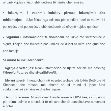
ofrojnë kujdes cilësor shëndetësor të nënës dhe fëmijës.
• Inkurajimi i veprimit kolektiv përmes inkurajimit dhe
mbështetjes –
duke filluar nga ndihma për prindërit, deri te motivimi i
punonjësve të punonjësve shëndetësorë që ofrojnë kujdes qenësor.
• Sigurimi i informacionit të dobishëm
në lidhje me shtatzëninë e
sigurt, lindjen dhe kujdesin pas lindjes që duhet ta ketë çdo grua dhe
çdo familje.
Si mund të inkuadroheni?
Ngritja e vetëdijes
: Ndani informacion në rrjetet sociale me hashtag
#HopefulFutures
dhe
#HealthForAll
.
Merrni pjesë
: Inkuadrohuni në eventet globale për Ditën Botërore të
Shëndetit dhe mësoni më shumë se si mund t'i jepet fund
vdekshmërisë së nënave dhe foshnjave.
Bëni donacione
: Mbështeteni
Fondacionin e OBSH-së
, i cili punon
për përmirësimin e shëndetit të nënave dhe të porsalindurve në vendet
e botës.