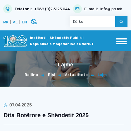
Telefoni:
+389 (0)2 3125 044
E-mail:
info@iph.mk
disabled_visible
МК
|
AL
|
EN
Instituti i Shëndetit Publik i
Republika e Maqedonisë së Veriut
Lajme
Ballina
Risi
Aktualitete
Lajm
07.04.2025
Dita Botërore e Shëndetit 2025