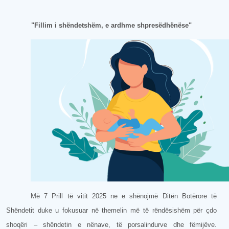
"Fillim i shëndetshëm, e ardhme shpresëdhënëse"
Më 7 Prill të vitit 2025 ne e shënojmë Ditën Botërore të
Shëndetit duke u fokusuar në themelin më të rëndësishëm për çdo
shoqëri – shëndetin e nënave, të porsalindurve dhe fëmijëve.