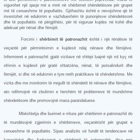
sigurohet një qasje më e mirë në shërbimet shëndetësore për grupet
më të cenueshme të popullatës. Gjithashtu është e nevojshme që të
investohet në edukimin e vazhdueshëm të punonjësve shëndetësorë
dhe të popullatës në përgjithësi, për të siguruar kujdes në kohë dhe
adekuat për nënat dhe fëmijët.
Forcimi i
shërbimit të patronazhit
është i një rëndësie të
veçantë për përmirësimin e kujdesit ndaj nënave dhe fëmijëve.
Infermieret e patronazhit gjatë vizitave në shtëpi luajnë një rol kyç në
ofrimin e kujdesit për gratë shtatzëna, nënat, të porsalindurit dhe
fëmijët, si dhe në edukimin e tyre rreth praktikave të shëndetshme. Me
vizita dhe me monitorim të rregullt të shëndetit të nënave dhe fëmijëve,
ato ndihmojnë në zbulimin e hershëm të problemeve të mundshme
shëndetësore dhe promovojnë masa parandaluese.
Mbështetja dhe burimet e rritura për shërbimin e patronazhit do
të mundësojnë zgjerimin e shërbimeve, veçanërisht për grupet e
cenueshme të popullatës. Sipas analizës së fundit të tendencave në
kapacitetet dhe funksionet e shërbimit të patronazhit, disa nga