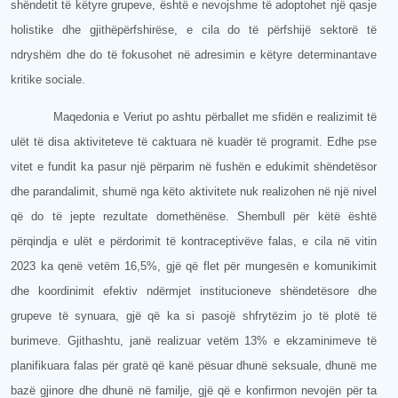
shëndetit të këtyre grupeve, është e nevojshme të adoptohet një qasje
holistike dhe gjithëpërfshirëse, e cila do të përfshijë sektorë të
ndryshëm dhe do të fokusohet në adresimin e këtyre determinantave
kritike sociale.
Maqedonia e Veriut po ashtu përballet me sfidën e realizimit të
ulët të disa aktiviteteve të caktuara në kuadër të programit. Edhe pse
vitet e fundit ka pasur një përparim në fushën e edukimit shëndetësor
dhe parandalimit, shumë nga këto aktivitete nuk realizohen në një nivel
që do të jepte rezultate domethënëse. Shembull për këtë është
përqindja e ulët e përdorimit të kontraceptivëve falas, e cila në vitin
2023 ka qenë vetëm 16,5%, gjë që flet për mungesën e komunikimit
dhe koordinimit efektiv ndërmjet institucioneve shëndetësore dhe
grupeve të synuara, gjë që ka si pasojë shfrytëzim jo të plotë të
burimeve. Gjithashtu, janë realizuar vetëm 13% e ekzaminimeve të
planifikuara falas për gratë që kanë pësuar dhunë seksuale, dhunë me
bazë gjinore dhe dhunë në familje, gjë që e konfirmon nevojën për ta