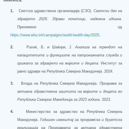
Referenca:
1.
Светска здравствена организација (СЗО).
Светски ден на
здравјето 2025: Здрави почетоци, надежна иднина
.
Преземено од
https://www.who.int/campaigns/world-health-day/2025
.
2.
Рахиќ, Б. и Шаќири, Ј.
Анализа на трендот на
капацитетите и функциите на патронажната служба и
грижата за здравјето на мајките и децата
. Институт за
јавно здравје на Република Северна Македонија. 2024.
3.
Влада на Република Северна Македонија.
Програма за
активна здравствена заштита на мајките и децата во
Република Северна Македонија за 2023 година
. 2023.
4.
Министерство за здравство на Република Северна
Македонија.
Годишен извештај за програмска и буџетска
реализација на Програмата за активна здравствена