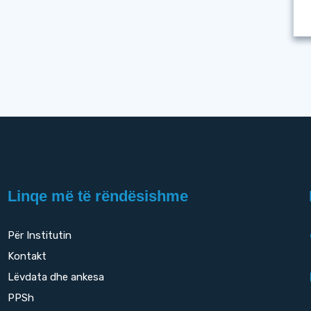
Linqe më të rëndësishme
Për Institutin
Kontakt
Lëvdata dhe ankesa
PPSh