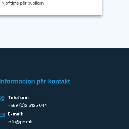
Njoftime për publikun
Informacion për kontakt
Telefoni:
+389 (0)2 3125 044
E-mail:
info@iph.mk