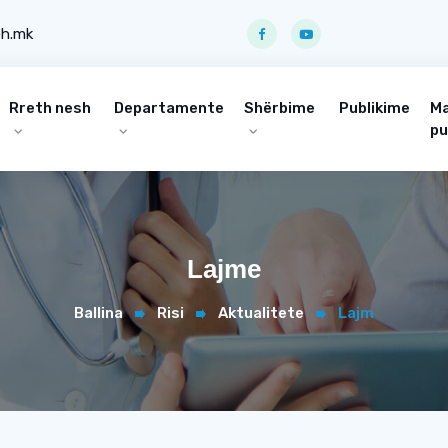
ph.mk
Rreth nesh
Departamente
Shërbime
Publikime
Ma
pu
Lajme
Ballina
Risi
Aktualitete
Lajm