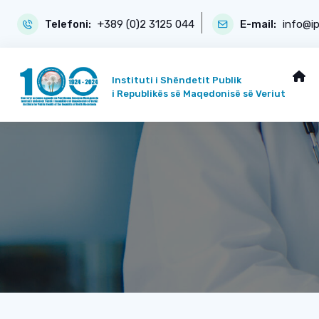
Telefoni:
+389 (0)2 3125 044
E-mail:
info@i
Instituti i Shëndetit Publik
i Republikës së Maqedonisë së Veriut