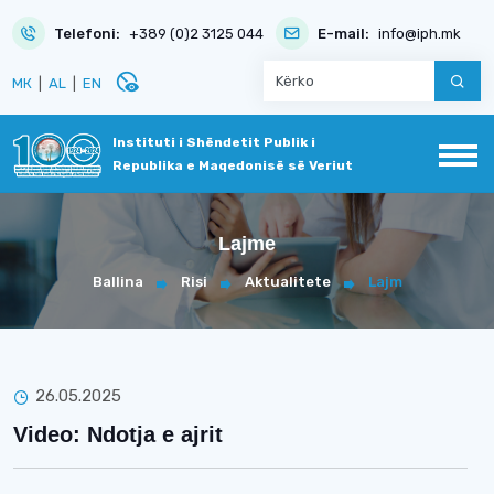
Telefoni:
+389 (0)2 3125 044
E-mail:
info@iph.mk
disabled_visible
МК
|
AL
|
EN
Instituti i Shëndetit Publik i
Republika e Maqedonisë së Veriut
Lajme
Ballina
Risi
Aktualitete
Lajm
26.05.2025
Video: Ndotja e ajrit