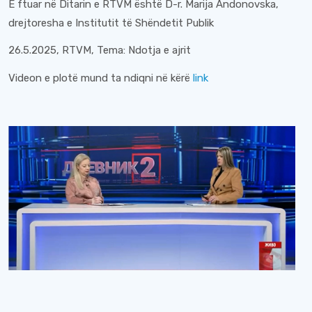
E ftuar në Ditarin e RTVM është D-r. Marija Andonovska,
drejtoresha e Institutit të Shëndetit Publik
26.5.2025, RTVM, Tema: Ndotja e ajrit
Videon e plotë mund ta ndiqni në kërë
link