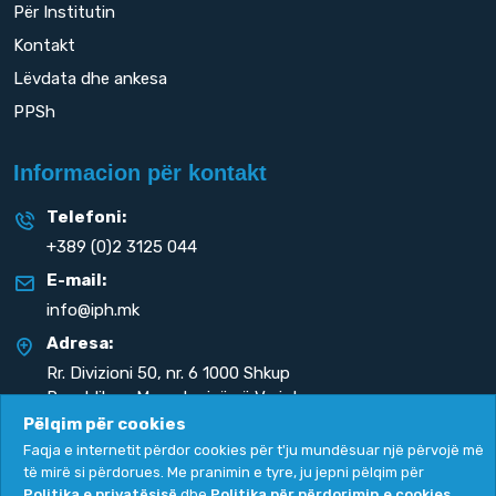
Për Institutin
Kontakt
Lëvdata dhe ankesa
PPSh
Informacion për kontakt
Telefoni:
+389 (0)2 3125 044
E-mail:
info@iph.mk
Adresa:
Rr. Divizioni 50,
nr. 6 1000 Shkup
Republika e Maqedonisë së Veriut
Pëlqim për cookies
Faqja e internetit përdor cookies për t'ju mundësuar një përvojë më
të mirë si përdorues. Me pranimin e tyre, ju jepni pëlqim për
Politika e privatësisë
dhe
Politika për përdorimin e cookies
.