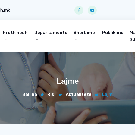
ph.mk
Rreth nesh
Departamente
Shërbime
Publikime
Ma
pu
Lajme
Ballina
Risi
Aktualitete
Lajm