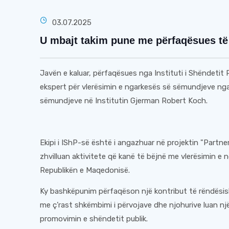
03.07.2025
U mbajt takim pune me përfaqësues të 
Javën e kaluar, përfaqësues nga Instituti i Shëndetit P
ekspert për vlerësimin e ngarkesës së sëmundjeve nga
sëmundjeve në Institutin Gjerman Robert Koch.
Ekipi i IShP-së është i angazhuar në projektin "Partner
zhvilluan aktivitete që kanë të bëjnë me vlerësimin e
Republikën e Maqedonisë.
Ky bashkëpunim përfaqëson një kontribut të rëndësis
me ç’rast shkëmbimi i përvojave dhe njohurive luan një
promovimin e shëndetit publik.