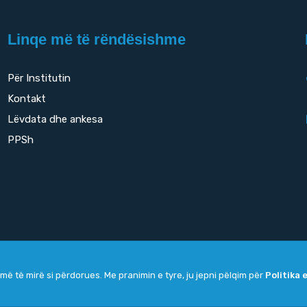
Linqe më të rëndësishme
Për Institutin
Kontakt
Lëvdata dhe ankesa
PPSh
më të mirë si përdorues. Me pranimin e tyre, ju jepni pëlqim për
Politika 
Copyright
2026. All rights reserved by
UNET
.