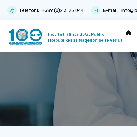
Telefoni:
+389 (0)2 3125 044
E-mail:
info@i
Instituti i Shëndetit Publik
i Republikës së Maqedonisë së Veriut