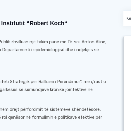
Institutit “Robert Koch“
ublik zhvilluan një takim pune me Dr. sci. Anton Aline,
 Departamenti i epidemiologjisë dhe i ndjekjes së
iteti Strategjik për Ballkanin Perëndimor", me ç’rast u
 ngarkesës së sëmundjeve kronike joinfektive në
hëm drejt përforcimit të sistemeve shëndetësore,
 rol qenësor në formulimin e politikave efektive për