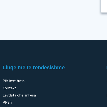
Linqe më të rëndësishme
Për Institutin
Kontakt
Lëvdata dhe ankesa
PPSh