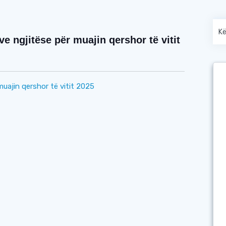
e ngjitëse për muajin qershor të vitit
muajin qershor të vitit 2025