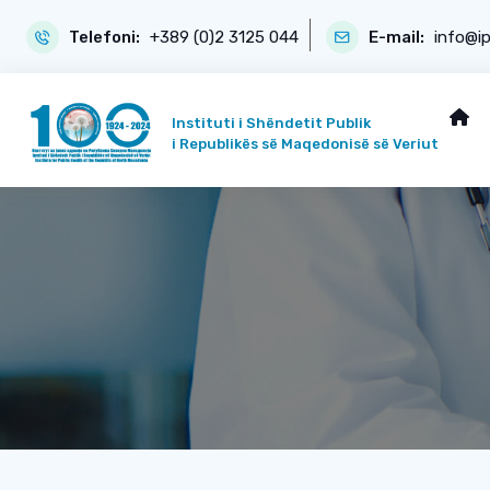
Telefoni:
+389 (0)2 3125 044
E-mail:
info@i
Instituti i Shëndetit Publik
i Republikës së Maqedonisë së Veriut