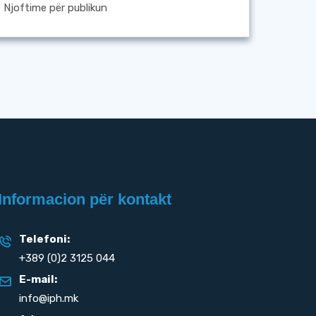
Njoftime për publikun
Informacion për kontakt
Telefoni:
+389 (0)2 3125 044
E-mail:
info@iph.mk