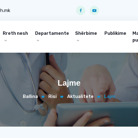
ph.mk
Rreth nesh
Departamente
Shërbime
Publikime
Ma
pu
Lajme
Ballina
Risi
Aktualitete
Lajm