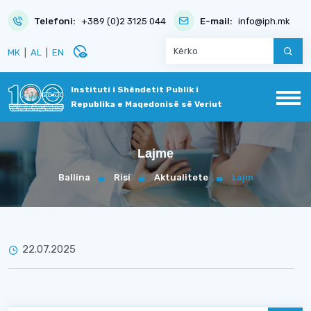
Telefoni:
+389 (0)2 3125 044
E-mail:
info@iph.mk
disabled_visible
МК
|
AL
|
EN
Instituti i Shëndetit Publik i
Republika e Maqedonisë së Veriut
Lajme
Ballina
Risi
Aktualitete
Lajm
22.07.2025