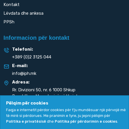
Kontakt
Lëvdata dhe ankesa
PPSh
Informacion për kontakt
Telefoni:
+389 (0)2 3125 044
E-mail:
info@iph.mk
Adresa:
Rr. Divizioni 50,
nr. 6 1000 Shkup
Republika e Maqedonisë së Veriut
Pëlqim për cookies
Faqja e internetit përdor cookies për t'ju mundësuar një përvojë më
të mirë si përdorues. Me pranimin e tyre, ju jepni pëlqim për
Politika e privatësisë
dhe
Politika për përdorimin e cookies
.
Politika e privatësisë
|
Politika për përdorimin e cookies