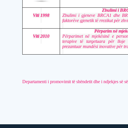
Zbulimi i B
Viti 1998
Zbulimi i gjeneve BRCA1 dhe BRCA
faktorëve gjenetik të rrezikut për zhvil
Përparim në mjekë
Viti 2010
Përparimet në mjekësinë e perso
terapive të targetuara për lloje 
prezantuar mundësi inovative për tra
Departamenti i promovimit të shëndetit dhe i ndjekjes së 