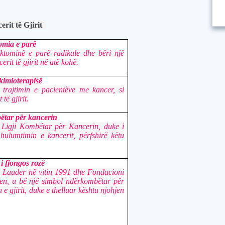
rit të Gjirit
omia e parë
ktominë e parë radikale dhe bëri një
rit të gjirit në atë kohë.
 kimioterapisë
r trajtimin e pacientëve me kancer, si
të gjirit.
ëtar për kancerin
 Ligji Kombëtar për Kancerin, duke i
hulumtimin e kancerit, përfshirë këtu
i fjongos rozë
n Lauder në vitin 1991 dhe Fondacioni
en, u bë një simbol ndërkombëtar për
 e gjirit, duke e thelluar kështu njohjen