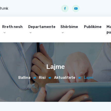
ph.mk
Rreth nesh
Departamente
Shërbime
Publikime
Ma
pu
Lajme
Ballina
Risi
Aktualitete
Lajm