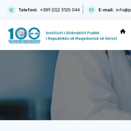
Telefoni:
+389 (0)2 3125 044
E-mail:
info@i
Instituti i Shëndetit Publik
i Republikës së Maqedonisë së Veriut