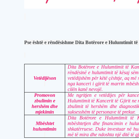
Pse është e rëndësishme Dita Botërore e Hulumtimit të 
Dita Botërore e Hulumtimit të Kance
rëndësinë e hulumtimit të kësaj sëm
Vetëdijëson
vetëdijshëm për këtë çështje, aq më 
nga kanceri i gjirit të marrin mbësh
cilën kanë nevojë.
Promovon
Me ngritjen e vetëdijes për kance
zbulimin e
Hulumtimit të Kancerit të Gjirit 
hershëm dhe
zbulimit të hershëm dhe diagnostik
mjekimin
suksesshëm të personave të prekur.
Dita Botërore e Hulumtimit të 
Mbështet
mbështetjen dhe financimin e hul
hulumtimin
shkatërruese. Duke investuar në hu
më të mira dhe ndoshta një ditë të g