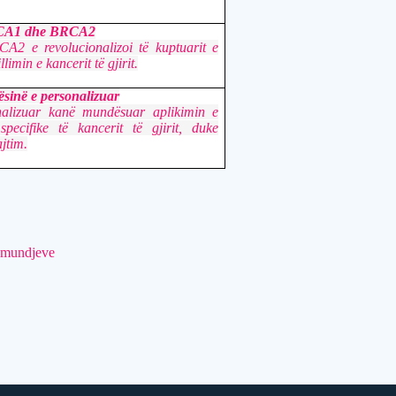
RCA1 dhe BRCA2
2 e revolucionalizoi të kuptuarit e
limin e kancerit të gjirit.
sinë e personalizuar
nalizuar kanë mundësuar aplikimin e
specifike të kancerit të gjirit, duke
jtim.
sëmundjeve