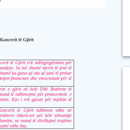
Kancerit të Gjirit
rit të Gjirit rrit ndërgjegjësimin për
undjeje. Sa më shumë njerëz të jenë të
shumë ka gjasa që ata që janë të prekur
tetjen financiare dhe emocionale për të
rin e gjirit në këtë Ditë Botërore të
ne mund të ndihmojmë për promovimin
e
imin. Kjo i rrit gjasat për mjekim të
Kancerit të Gjirit ndihmon edhe në
umtimeve shkencore për këtë sëmundje
lumtim, ne mund të zhvillojmë trajtime
jejmë edhe ilaç
.