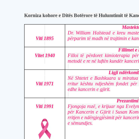
Korniza kohore e Ditës Botërore të Hulumtimit të Kance
Mastekt
Dr. William Halstead e kreu maste
Viti 1895
përparim të madh në trajtimin e kance
Fillimet e
Vitet 1940
Filloi të përdoret kimioterapia pë
metodë e re në luftën kundër kancerit 
Ligji ndërkomb
Në Shtetet e Bashkuara u miratua
Viti 1971
rritur kështu ndjeshëm fondet për 
edhe kancerin e gjirit.
Prezantimi 
Viti 1991
Fjongoja rozë, e krijuar nga Evely
për Kancerin e Gjirit i Susan Kom
rritjen e ndërgjegjësimit për kancerin
e sëmundjes.