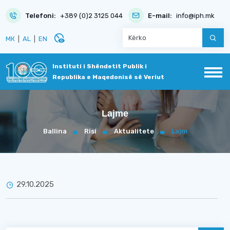
Telefoni:
+389 (0)2 3125 044
E-mail:
info@iph.mk
disabled_visible
МК
|
AL
|
EN
Instituti i Shëndetit Publik i
Republika e Maqedonisë së Veriut
Lajme
Ballina
Risi
Aktualitete
Lajm
29.10.2025