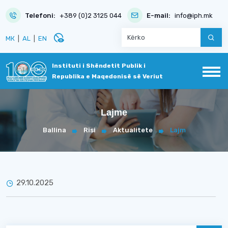
Telefoni:
+389 (0)2 3125 044
E-mail:
info@iph.mk
disabled_visible
МК
|
AL
|
EN
Instituti i Shëndetit Publik i
Republika e Maqedonisë së Veriut
Lajme
Ballina
Risi
Aktualitete
Lajm
29.10.2025