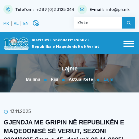
Telefoni:
+389 (0)2 3125 044
E-mail:
info@iph.mk
disabled_visible
МК
|
AL
|
EN
Instituti i Shëndetit Publik i
Republika e Maqedonisë së Veriut
Lajme
Ballina
Risi
Aktualitete
Lajm
13.11.2025
GJENDJA ME GRIPIN NË REPUBLIKËN E
MAQEDONISË SË VERIUT, SEZONI