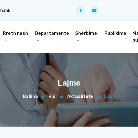
ph.mk
Rreth nesh
Departamente
Shërbime
Publikime
Ma
pu
Lajme
Ballina
Risi
Aktualitete
Lajm