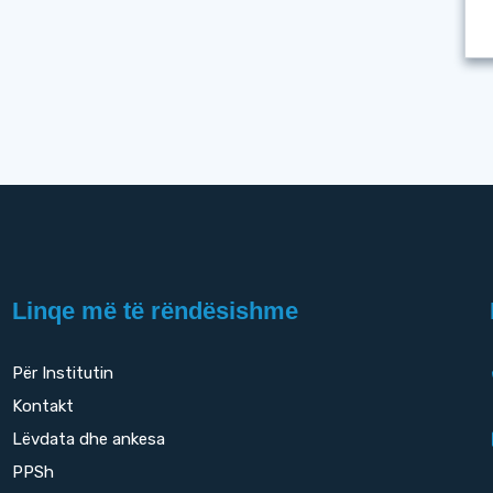
Linqe më të rëndësishme
Për Institutin
Kontakt
Lëvdata dhe ankesa
PPSh