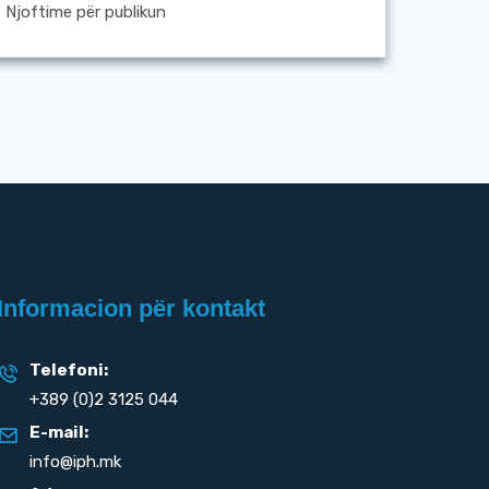
Njoftime për publikun
Informacion për kontakt
Telefoni:
+389 (0)2 3125 044
E-mail:
info@iph.mk