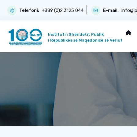
Telefoni:
+389 (0)2 3125 044
E-mail:
info@i
Instituti i Shëndetit Publik
i Republikës së Maqedonisë së Veriut