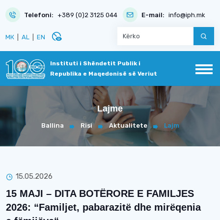
Telefoni:
+389 (0)2 3125 044
E-mail:
info@iph.mk
disabled_visible
МК
|
AL
|
EN
Instituti i Shëndetit Publik i
Republika e Maqedonisë së Veriut
Lajme
Ballina
Risi
Aktualitete
Lajm
15.05.2026
15 МАЈI – DITA BOTËRORE E FAMILJES
2026: “Familjet, pabarazitë dhe mirëqenia