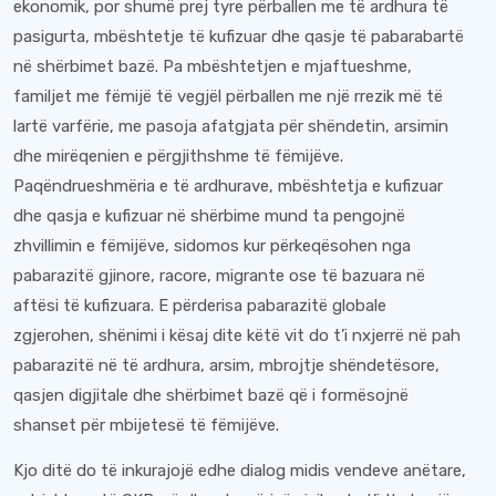
ekonomik, por shumë prej tyre përballen me të ardhura të
pasigurta, mbështetje të kufizuar dhe qasje të pabarabartë
në shërbimet bazë. Pa mbështetjen e mjaftueshme,
familjet me fëmijë të vegjël përballen me një rrezik më të
lartë varfërie, me pasoja afatgjata për shëndetin, arsimin
dhe mirëqenien e përgjithshme të fëmijëve.
Paqëndrueshmëria e të ardhurave, mbështetja e kufizuar
dhe qasja e kufizuar në shërbime mund ta pengojnë
zhvillimin e fëmijëve, sidomos kur përkeqësohen nga
pabarazitë gjinore, racore, migrante ose të bazuara në
aftësi të kufizuara. E përderisa pabarazitë globale
zgjerohen, shënimi i kësaj dite këtë vit do t’i nxjerrë në pah
pabarazitë në të ardhura, arsim, mbrojtje shëndetësore,
qasjen digjitale dhe shërbimet bazë që i formësojnë
shanset për mbijetesë të fëmijëve.
Kjo ditë do të inkurajojë edhe dialog midis vendeve anëtare,