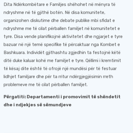
Dita Ndërkombëtare e Familjes shëhohet në mënyra të
ndryshme në të gjithë botën. Në disa komunitete,
organizohen diskutime dhe debate publike mbi sfidat e
ndryshme me të cilat përballen familjet në komunitetet e
tyre. Disa vende planifikojnë aktivitetet dhe ngjarjet e tyre
bazuar në një temë specifike të përcaktuar nga Kombet e
Bashkuara. Individët gjithashtu zgjedhin ta festojnë këtë
ditë duke kaluar kohë me familjet e tyre. Qëllimi i kremtimit
të kësaj dite është të ofrojë një mundësi për të festuar
lidhjet familjare dhe për ta rritur ndërgjegjësimin rreth
problemeve me të cilat përballen familjet.
Përgatiti: Departamenti i promovimit të shëndetit
dhe i ndjekjes së sëmundjeve