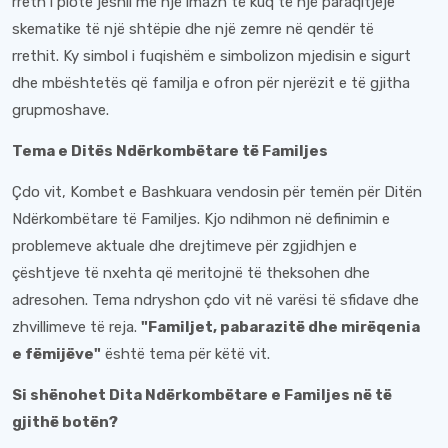
rreth i plotë jeshil me një imazh të kuq të një paraqitjeje
skematike të një shtëpie dhe një zemre në qendër të
rrethit. Ky simbol i fuqishëm e simbolizon mjedisin e sigurt
dhe mbështetës që familja e ofron për njerëzit e të gjitha
grupmoshave.
Tema e Ditës Ndërkombëtare të Familjes
Çdo vit, Kombet e Bashkuara vendosin për temën për Ditën
Ndërkombëtare të Familjes. Kjo ndihmon në definimin e
problemeve aktuale dhe drejtimeve për zgjidhjen e
çështjeve të nxehta që meritojnë të theksohen dhe
adresohen. Tema ndryshon çdo vit në varësi të sfidave dhe
zhvillimeve të reja.
"Familjet, pabarazitë dhe mirëqenia
e fëmijëve"
është tema për këtë vit.
Si shënohet Dita Ndërkombëtare e Familjes në të
gjithë botën?