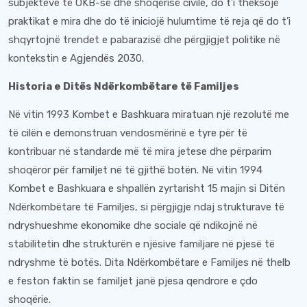
subjekteve të OKB-së dhe shoqërisë civile, do t’i theksojë
praktikat e mira dhe do të iniciojë hulumtime të reja që do t’i
shqyrtojnë trendet e pabarazisë dhe përgjigjet politike në
kontekstin e Agjendës 2030.
Historia e Ditës Ndërkombëtare të Familjes
Në vitin 1993 Kombet e Bashkuara miratuan një rezolutë me
të cilën e demonstruan vendosmërinë e tyre për të
kontribuar në standarde më të mira jetese dhe përparim
shoqëror për familjet në të gjithë botën. Në vitin 1994
Kombet e Bashkuara e shpallën zyrtarisht 15 majin si Ditën
Ndërkombëtare të Familjes, si përgjigje ndaj strukturave të
ndryshueshme ekonomike dhe sociale që ndikojnë në
stabilitetin dhe strukturën e njësive familjare në pjesë të
ndryshme të botës. Dita Ndërkombëtare e Familjes në thelb
e feston faktin se familjet janë pjesa qendrore e çdo
shoqërie.