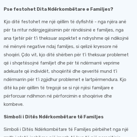
Pse festohet Dita Ndërkombëtare e Familjes?
Kjo ditë festohet me një qëllim të dyfishtë - nga njëra anë
për ta rritur ndërgjegjësimin për rëndësinë e familjes, nga
ana tjetër për t’i theksuar aspektet e ndryshme që ndikojnë
në mënyrë negative ndaj familjes, si qelizë kryesore në
shoqëri. Çdo vit, kjo ditë shërben për t’i theksuar problemet
që i shqetësojnë familjet dhe për të ndërmarrë veprime
adekuate që individët, shoqëritë dhe qeveritë mund t’i
ndërmarrin për t’i zgjidhur problemet e lartpërmendura. Kjo
ditë ka për qëllim të tregojë se si një njësi familjare e
përforcuar ndihmon në përforcimin e shoqërive dhe
kombeve.
Simboli i Ditës Ndërkombëtare të Familjes
Simboli i Ditës Ndërkombëtare të Familjes përbëhet nga një