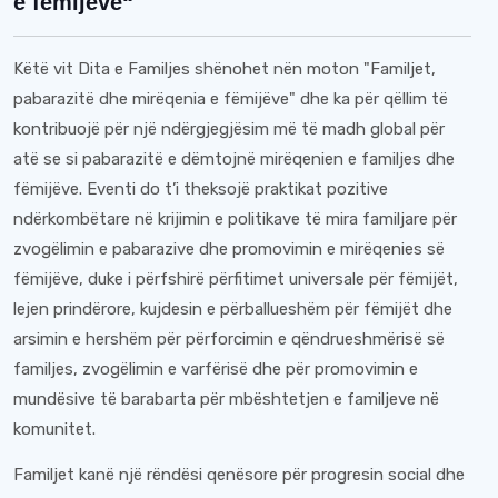
e fëmijëve“
Këtë vit Dita e Familjes shënohet nën moton "Familjet,
pabarazitë dhe mirëqenia e fëmijëve" dhe ka për qëllim të
kontribuojë për një ndërgjegjësim më të madh global për
atë se si pabarazitë e dëmtojnë mirëqenien e familjes dhe
fëmijëve. Eventi do t’i theksojë praktikat pozitive
ndërkombëtare në krijimin e politikave të mira familjare për
zvogëlimin e pabarazive dhe promovimin e mirëqenies së
fëmijëve, duke i përfshirë përfitimet universale për fëmijët,
lejen prindërore, kujdesin e përballueshëm për fëmijët dhe
arsimin e hershëm për përforcimin e qëndrueshmërisë së
familjes, zvogëlimin e varfërisë dhe për promovimin e
mundësive të barabarta për mbështetjen e familjeve në
komunitet.
Familjet kanë një rëndësi qenësore për progresin social dhe