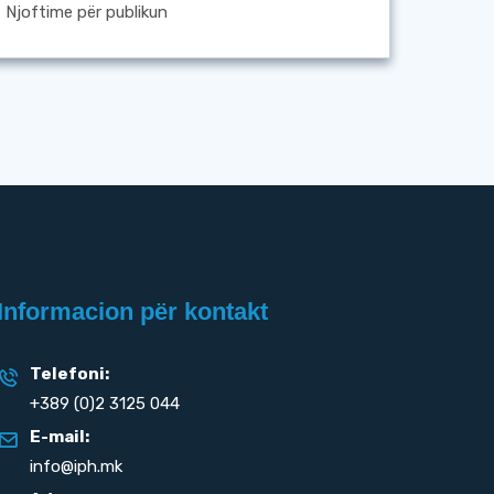
Njoftime për publikun
Informacion për kontakt
Telefoni:
+389 (0)2 3125 044
E-mail:
info@iph.mk