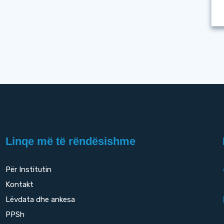
Linqe më të rëndësishme
Për Institutin
Kontakt
Lëvdata dhe ankesa
PPSh