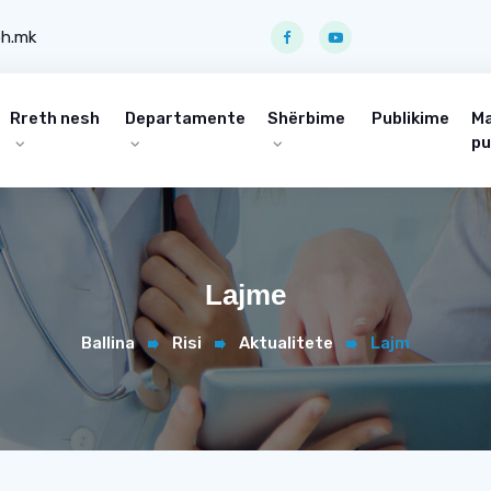
ph.mk
Rreth nesh
Departamente
Shërbime
Publikime
Ma
pu
Lajme
Ballina
Risi
Aktualitete
Lajm