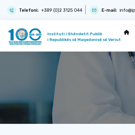
Telefoni:
+389 (0)2 3125 044
E-mail:
info@i
Instituti i Shëndetit Publik
i Republikës së Maqedonisë së Veriut