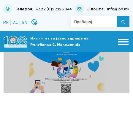
Телефон:
+389 (0)2 3125 044
Е-пошта:
info@iph.mk
disabled_visible
МК
|
AL
|
EN
Институт за јавно здравје на
Република С. Македонија