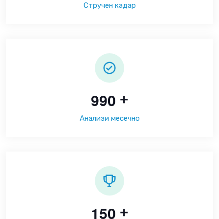
Стручен кадар
9
9
0
+
Анализи месечно
1
5
0
+