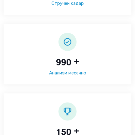
Стручен кадар
9
9
0
+
Анализи месечно
1
5
0
+