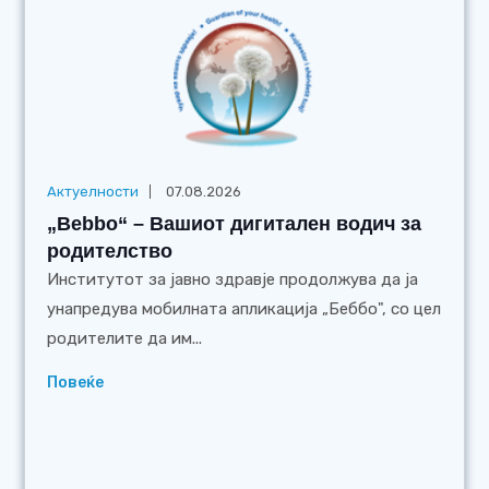
Актуелности
07.08.2026
„Bebbo“ – Вашиот дигитален водич за
родителство
Институтот за јавно здравје продолжува да ја
унапредува мобилната апликација „Беббо", со цел
родителите да им...
Повеќе