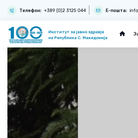
Телефон:
+389 (0)2 3125 044
Е-пошта:
inf
Институт за јавно здравје
З
на Република С. Македонија