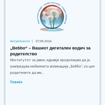
Актуелности
07.08.2026
„Bebbo“ – Вашиот дигитален водич за
родителство
Институтот за јавно здравје продолжува да ја
унапредува мобилната апликација „Беббо", со цел
родителите да им...
Повеќе