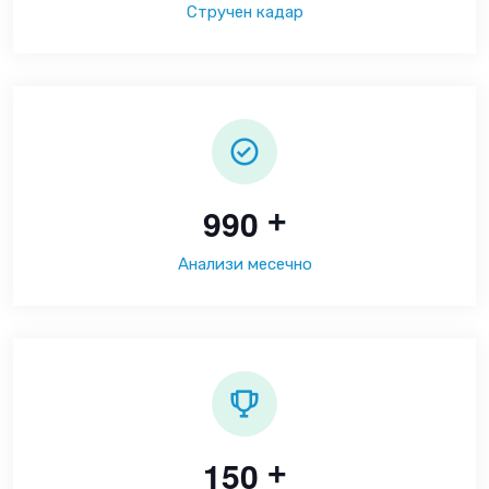
Стручен кадар
9
9
0
+
Анализи месечно
1
5
0
+