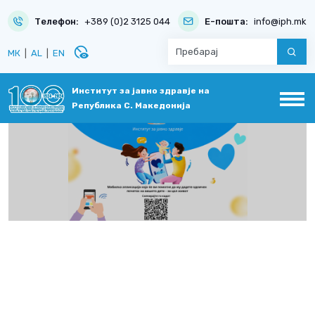
Телефон:
+389 (0)2 3125 044
Е-пошта:
info@iph.mk
disabled_visible
МК
|
AL
|
EN
Институт за јавно здравје на
Република С. Македонија