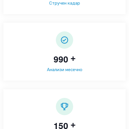
Стручен кадар
9
9
0
+
Анализи месечно
1
5
0
+