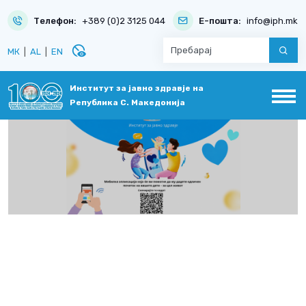
Телефон:
+389 (0)2 3125 044
Е-пошта:
info@iph.mk
disabled_visible
МК
|
AL
|
EN
Институт за јавно здравје на
Република С. Македонија