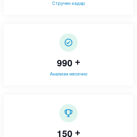
Стручен кадар
9
9
0
+
Анализи месечно
1
5
0
+