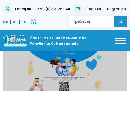
Телефон:
+389 (0)2 3125 044
Е-пошта:
info@iph.mk
disabled_visible
МК
|
AL
|
EN
Институт за јавно здравје на
Република С. Македонија