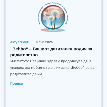
Актуелности
07.08.2026
„Bebbo“ – Вашиот дигитален водич за
родителство
Институтот за јавно здравје продолжува да ја
унапредува мобилната апликација „Беббо", со цел
родителите да им...
Повеќе