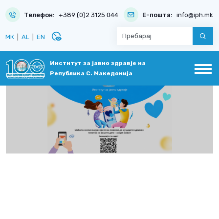
Телефон:
+389 (0)2 3125 044
Е-пошта:
info@iph.mk
disabled_visible
МК
|
AL
|
EN
Институт за јавно здравје на
Република С. Македонија