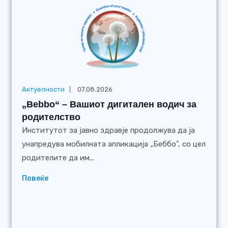
Актуелности
07.08.2026
„Bebbo“ – Вашиот дигитален водич за
родителство
Институтот за јавно здравје продолжува да ја
унапредува мобилната апликација „Беббо", со цел
родителите да им...
Повеќе