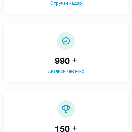
Стручен кадар
9
9
0
+
Анализи месечно
1
5
0
+