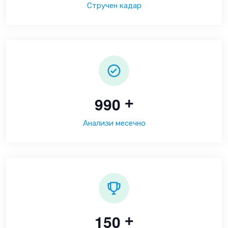
Стручен кадар
9
9
0
+
Анализи месечно
1
5
0
+