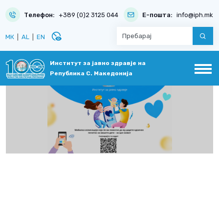
Телефон:
+389 (0)2 3125 044
Е-пошта:
info@iph.mk
disabled_visible
МК
|
AL
|
EN
Институт за јавно здравје на
Република С. Македонија