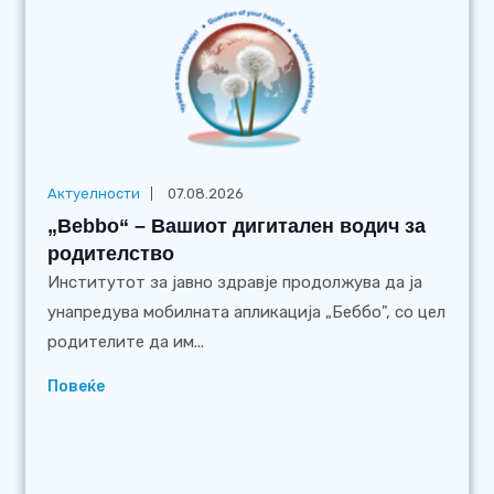
Актуелности
07.08.2026
„Bebbo“ – Вашиот дигитален водич за
родителство
Институтот за јавно здравје продолжува да ја
унапредува мобилната апликација „Беббо", со цел
родителите да им...
Повеќе