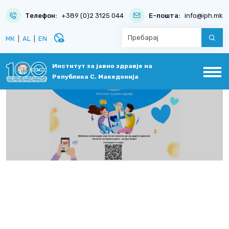
Телефон:
+389 (0)2 3125 044
Е-пошта:
info@iph.mk
disabled_visible
МК
|
AL
|
EN
Институт за јавно здравје на
Република С. Македонија