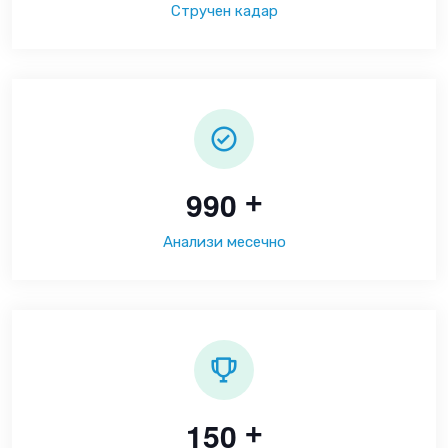
Стручен кадар
9
9
0
+
Анализи месечно
1
5
0
+