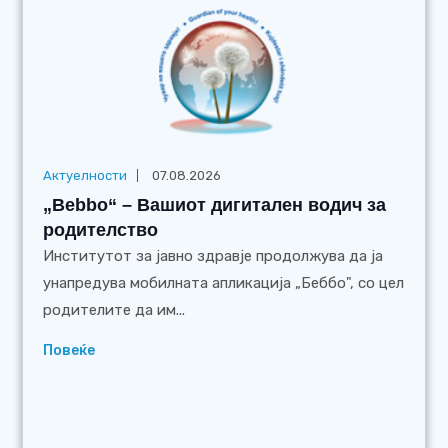
Актуелности
07.08.2026
„Bebbo“ – Вашиот дигитален водич за
родителство
Институтот за јавно здравје продолжува да ја
унапредува мобилната апликација „Беббо", со цел
родителите да им...
Повеќе