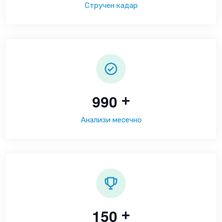
Стручен кадар
9
9
0
+
Анализи месечно
1
5
0
+