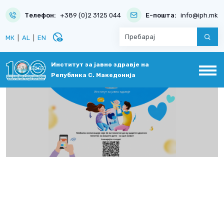
Телефон:
+389 (0)2 3125 044
Е-пошта:
info@iph.mk
disabled_visible
МК
|
AL
|
EN
Институт за јавно здравје на
Република С. Македонија