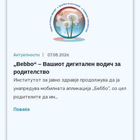
Актуелности
07.08.2026
„Bebbo“ – Вашиот дигитален водич за
родителство
Институтот за јавно здравје продолжува да ја
унапредува мобилната апликација „Беббо", со цел
родителите да им...
Повеќе