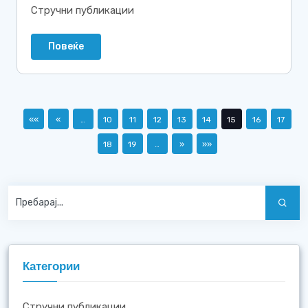
Стручни публикации
Повеќе
««
«
…
10
11
12
13
14
15
16
17
18
19
…
»
»»
Категории
Стручни публикации