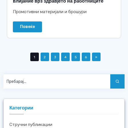
влијание врз здравјето на работниците
Промотивни материјали и брошури
Повеќе
1
2
3
4
5
6
»
Категории
Стручни публикации