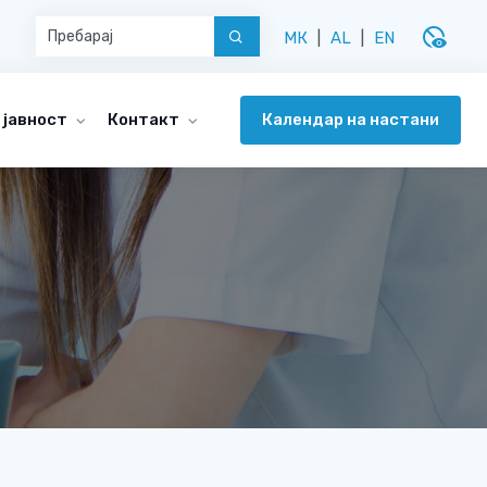
disabled_visible
МК
|
AL
|
EN
Календар на настани
 јавност
Контакт