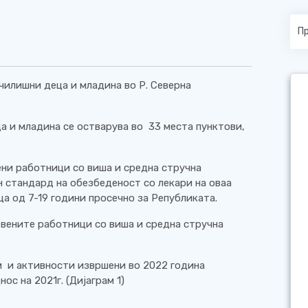
чилишни деца и младина во Р. Северна
а и младина се остварува во 33 места пунктови,
ени работници со виша и средна стручна
н стандард на обезбеденост со лекари на оваа
ца од 7-19 години просечно за Републиката.
твените работници со виша и средна стручна
и и активности извршени во 2022 година
ос на 2021г. (Дијаграм 1)