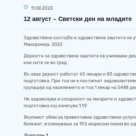
11.08.2023
12 август – Светски ден на младите
Здравствена состојба и здравствена заштита на у
Македонија, 2022
Дејноста за здравствена заштита на училишни дец
кои сите се во град.
Во оваа дејност работат 65 лекари и 83 здравств
подготовка. При тоа не е постигнат задоволителе
групација од населението и тоа 1 лекар на 5448 де
Не задоволува и соодносот на лекарите и здравс
подготовка кој изнесува 1:1.9
Вкупниот обем на превентивни здравствени услуг
бележат зголемување за 19.5 индексни поени во одн
Дијаграм 1