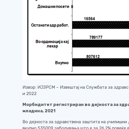
Извор: ИЈЗРСМ – Извештај на Службата за здравс
и 2022
Морбидитет регистриран во дејноста за здр
младина, 2021
Во дејноста за здравствена заштита на училишни 
вкупно 535009 заболувања што е за 26.2% повеќе 