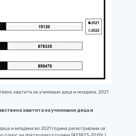
твена заштита на училишни деца и младина, 2021
авствена заштита на училишни деца и
деца и младина во 2021 година регистрирани се
во однос на претходната година (423873-2020г.)