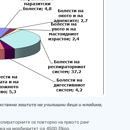
вствена заштита на училишни деца и младина,
еспираторните се повторно на првото ранг
апка на морбидитет од 4500,3%оо.