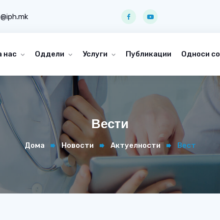
o@iph.mk
а нас
Оддели
Услуги
Публикации
Односи со
Вести
Дома
Новости
Актуелности
Вест