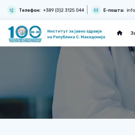
Телефон:
+389 (0)2 3125 044
Е-пошта:
inf
Институт за јавно здравје
З
на Република С. Македонија