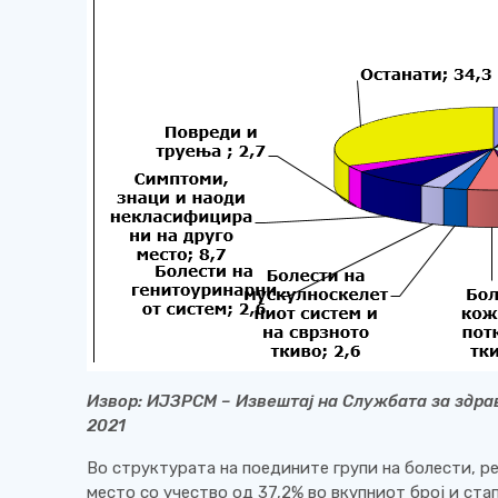
Извор:
ИЈЗРСМ
– Извештај на Службата за здра
2021
Во структурата на поедините групи на болести, р
место со учество од 37,2% во вкупниот број и ст