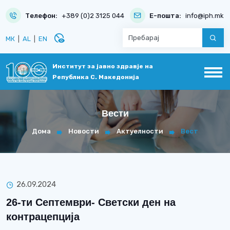
Телефон:
+389 (0)2 3125 044
Е-пошта:
info@iph.mk
disabled_visible
МК
|
AL
|
EN
Институт за јавно здравје на
Република С. Македонија
Вести
Дома
Новости
Актуелности
Вест
26.09.2024
26-ти Септември- Светски ден на
контрацепција