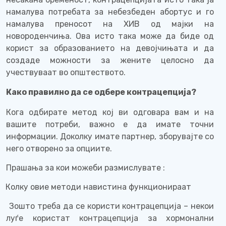
намалува потребата за небезбеден абортус и го
намалува преносот на ХИВ од мајки на
новороденчиња. Ова исто така може да биде од
корист за образованието на девојчињата и да
создаде можности за жените целосно да
учествуваат во општеството.
Како правилно да се одбере контрацепција?
Кога одбирате метод кој ви одговара вам и на
вашите потреби, важно е да имате точни
информации. Доколку имате партнер, зборувајте со
него отворено за опциите.
Прашања за кои можеби размислувате :
Колку овие методи навистина функционираат
Зошто треба да се користи контрацепција – некои
луѓе користат контрацепција за хормонални