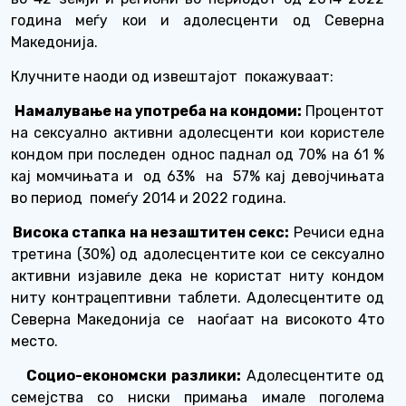
година меѓу кои и адолесценти од Северна
Македонија.
Клучните наоди од извештајот
покажуваат:
Намалување на употреба на кондоми:
Процентот
на сексуално активни адолесценти кои користеле
кондом при последен однос паднал од 70% на 61 %
кај момчињата и
од 63%
на
57% кај девојчињата
во период
помеѓу 2014 и 2022 година.
Висока стапка на незаштитен секс:
Речиси една
третина (30%) од адолесцентите кои се сексуално
активни изјавиле дека не користат ниту кондом
ниту контрацептивни таблети. Адолесцентите од
Северна Македонија се
наоѓаат на високото 4то
место.
Социо-економски разлики:
Адолесцентите од
семејства со ниски примања имале поголема