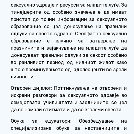
сексуално здравје и ресурси за младите луѓе. За
тинејџерите од особено значење е да имаат
пристап до точни информации за сексуалното
образование со цел донесување на правилни
одлуки за своето здравје. Сеопфатно сексуално
образование е клучно за затворање на
празнините и зајакнување на младите луѓе да
донесуваат правилни одлуки за сексот особено
во ранливиот период од нивниот живот како
што е преминувањето од
адолесценти во зрели
личности.
Отворен дијалог: Поттикнување на отворени и
искрени разговори за сексуалното здравје во
семејствата, училиштата и заедниците, со цел
да се намали стигмата и да се зголеми свеста.
Обука за едукатори: Обезбедување на
специјализирана обука за наставниците и