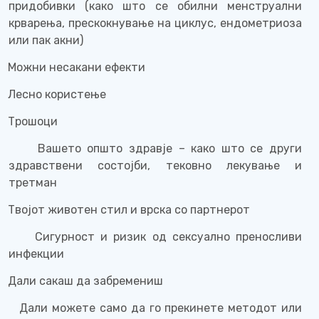
придобивки (како што се обилни менструални
крварења, прескокнување на циклус, ендометриоза
или пак акни)
Можни несакани ефекти
Лесно користење
Трошоци
Вашето општо здравје – како што се други
здравствени состојби, тековно лекување и
третман
Твојот животен стил и врска со партнерот
Сигурност и ризик од сексуално преносливи
инфекции
Дали сакаш да забремениш
Дали можете само да го прекинете методот или