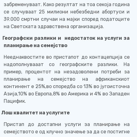
забременуваат. Како резултат на тоа секоја година
се случуваат 25 милиони небезбедни абортуси и
39.000 смртни случаи на мајки според податоците
на Светската здравствена организација.
Географски разлики и
недостаток на услуги за
планирање на семејство
Нееднаквостите во пристапот до контацепција се
надополнувааат со географските разлики. На
пример, процентот на незадоволени потреби за
планирање на семејство на африканскиот
континент е 25%,во споредба со 13% во југоисточна
Азија,10% во Европа,8% во Америка и 4% во Западен
Пацифик.
Лош квалитет на услугите
Пристап до достапни услуги за планирање на
семејството е од клучно значење за да се постигне