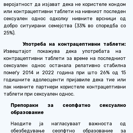
веројатност да изјават дека не користеле кондом
или контрацептивни таблети на нивниот последен
сексуален однос одколку нивните врсници од
добро ситуирани семејства (33% во споредба со
25%).
Употреба на контрацептивни таблети:
Извештајот покажува дека употребата на
контрацептивни таблети за време на последниот
сексуален однос останала релативно стабилна
помеѓу 2014 и 2022 година при што 26% од 15
годишните адолесценти пријавиле дека тие или
пак нивните партнери користеле контрацептивни
таблети при сексуален однос.
Препораки за сеопфатно сексуално
образование
Наодите ја нагласуваат важноста од
обезбедување сеопфтно образование за