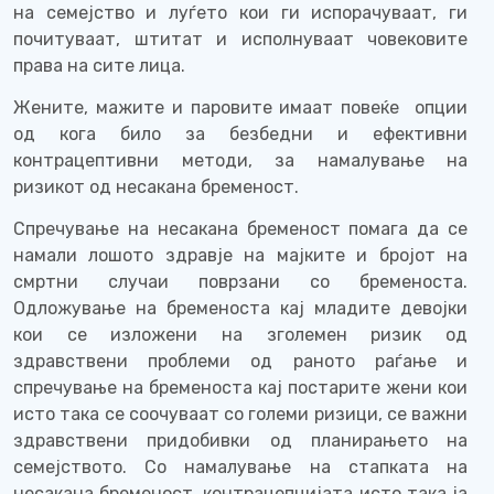
на семејство и луѓето кои ги испорачуваат, ги
почитуваат, штитат и исполнуваат човековите
права на сите лица.
Жените, мажите и паровите имаат повеќе
опции
од кога било за безбедни и ефективни
контрацептивни методи, за намалување на
ризикот од несакана бременост.
Спречување на несакана бременост помага да се
намали лошото здравје на мајките и бројот на
смртни случаи поврзани со бременоста.
Одложување на бременоста кај младите девојки
кои се изложени на зголемен ризик од
здравствени проблеми од раното раѓање и
спречување на бременоста кај постарите жени кои
исто така се соочуваат со големи ризици, се важни
здравствени придобивки од планирањето на
семејството. Со намалување на стапката на
несакана бременост, контрацепцијата исто така ја