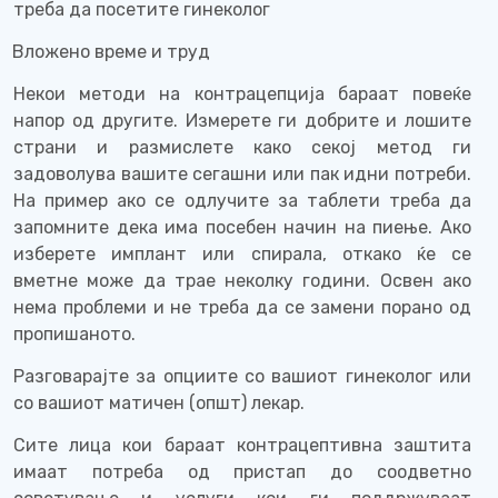
треба да посетите гинеколог
Вложено време и труд
Некои методи на контрацепција бараат повеќе
напор од другите. Измерете ги добрите и лошите
страни и размислете како секој метод ги
задоволува вашите сегашни или пак идни потреби.
На пример ако се одлучите за таблети треба да
запомните дека има посебен начин на пиење. Ако
изберете имплант или спирала, откако ќе се
вметне може да трае неколку години. Освен ако
нема проблеми и не треба да се замени порано од
пропишаното.
Разговарајте за опциите со вашиот гинеколог или
со вашиот матичен (општ) лекар
.
Сите лица кои бараат контрацептивна заштита
имаат потреба од пристап до соодветно