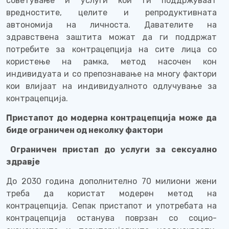
советување и услуги кои ги поддржуваат
вредностите, целите и репродуктивната
автономија на личноста. Давателите на
здравствена заштита можат да ги поддржат
потребите за контрацепција на сите лица со
користење на рамка, метод насочен кон
индивидуата и со препознавање на многу фактори
кои влијаат на индивидуалното одлучување за
контрацепција.
Пристапот до модерна контрацепција може да
биде ограничен од неколку фактори
Ограничен пристап до услуги за сексуално
здравје
До 2030 година дополнително 70 милиони жени
треба да користат модерен метод на
контрацепција. Сепак пристапот и употребата на
контрацепција останува поврзан со социо-