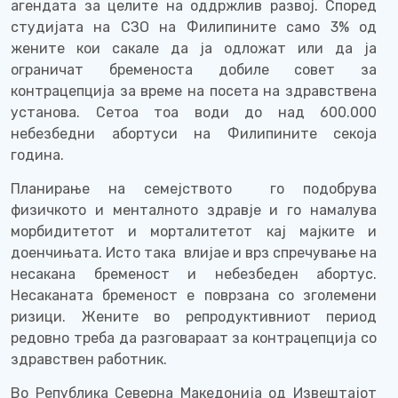
агендата за целите на оддржлив развој. Според
студијата на СЗО на Филипините само 3% од
жените кои сакале да ја одложат или да ја
ограничат бременоста добиле совет за
контрацепција за време на посета на здравствена
установа. Сетоа тоа води до над 600.000
небезбедни абортуси на Филипините секоја
година.
Планирање на семејството
го подобрува
физичкото и менталното здравје и го намалува
морбидитетот и морталитетот кај мајките и
доенчињата. Исто така
влијае и врз спречување на
несакана бременост и небезбеден абортус.
Несаканата бременост е поврзана со зголемени
ризици.
Жените во репродуктивниот период
редовно треба да разговараат за контрацепција со
здравствен работник
.
Во Република Северна Македонија од Извештајот