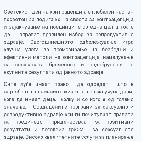
Светскиот ден на контрацепција е глобален настан
посветен за подигање на свеста за контрацепција
и зајакнување на поединците со една цел а тоа е
да
направат правилен избор за репродуктивно
здравје. Овогодинешното одбележување игра
клучна улога во промовирање на безбедни и
ефективни методи на контрацепција, намалување
на несаканата бременост и подобрување на
вкупните резултати од јавното здравје.
Сите луѓе имаат право
да одредат
што е
најдоброто за нивниот живот
а тоа вклучува дали
,
кога да имаат деца,
колку и со кого е од големо
значење.
Создадените програми за сексуално и
репродуктивно здравје кои ги почитуваат правата
на поединецот придонесуваат за позитивни
резултати и поголема грижа
за сексуалното
здравје. Високо квалитетните услуги за планирање