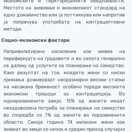
економските и територијалните нееднаквости.
Местото на живеење и економскиот стандард на
едно домаќинство или ја поттикнува или напротив
ја попречува употребата на контрацептивни
методи.
Социо-економски фактори
Непривилигирано население кое живее на
периферијата на градовите и во селата генерално
се далеку од услугите за планирање на семејство.
Како резултат на тоа, младите жени со ниски
примања доживуваат несразмерно високи стапки
на несакана бременост особено поради високите
економски трошоци за контрацепција. Во
најнеразвиените земји, 15% од жените имаат
незадоволена потреба за планирање на семејство
во споредба со 7% од жените во поразвиените
области. Секоја година 74 милиони жени кои
живеат во земји со низок и среден приход случајно