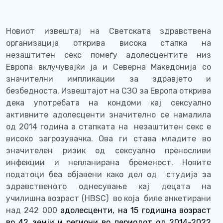
Новиот извештај на Светската здравствена
организација открива висока стапка на
незаштитен секс помеѓу адолесцентите низ
Европа вклучувајќи ја и Северна Македонија со
значителни импликации за здравјето и
безбедноста. Извештајот на СЗО за Европа открива
дека употребата на кондоми кај сексуално
активните адолесценти значително се намалила
o
д 2014 година а стапката на
незаштитен секс е
високо загрозувачка. Ова ги става младите во
значителен ризик од сексуално преносливи
инфекции и непланирана бременост. Новите
податоци беа објавени како дел од
студија за
здравственото однесување кај децата на
училишна возраст
(
HBSC
)
во која
биле анкетирани
над 242 000
адолесценти, на 15 годишна возраст
во 42 земји и региони во периодот од 2014-2022