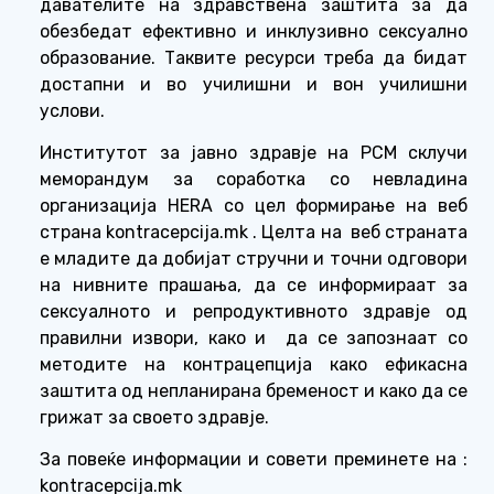
давателите на здравствена заштита за да
обезбедат ефективно и инклузивно сексуално
образование. Таквите ресурси треба да бидат
достапни и во училишни и вон училишни
услови.
Институтот за јавно здравје на РСМ склучи
меморандум за соработка со невладина
организација
HERA
со цел формирање на веб
страна
kontracepcija
.
mk
. Целта на
веб страната
е младите да добијат стручни и точни одговори
на нивните прашања, да се информираат за
сексуалното и репродуктивното здравје од
правилни извори, како и
да се запознаат со
методите на контрацепција како ефикасна
заштита од непланирана бременост и како да се
грижат за своето здравје.
За повеќе информации и
совети преминете на :
kontracepcija
.
mk