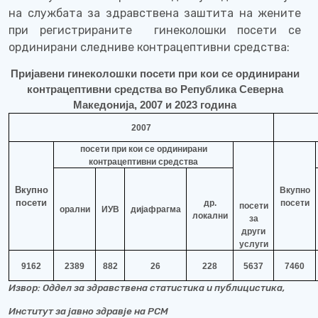
на службата за здравствена заштита на жените
при регистрираните
гинеколошки посети се
ординирани следниве контрацептивни средства:
Пријавени гинеколошки посети при кои се ординирани
контрацептивни средства во Република Северна
Македонија, 2007 и 20
23
година
2007
посети при кои се ординирани
контрацептивни средства
Вкупно
Вкупно
посети
др.
посети
посети
орални
ИУВ
дијафрагма
локални
за
други
услуги
9162
2389
882
26
228
5637
7460
Извор: Оддел за здравствена статистика и публицистика,
Институт за јавно здравје на РСМ