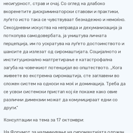
несигурност, страв и очај. Со оглед на длабоко
вкоренетите дискриминаторски ставови и практики,
луѓето исто така се чувствуваат безнадежно и немоќно.
Секојдневни искуства на неправда и дехуманизација ја
поткопува самодовербата, ја уништува личната
перцепција, им го ускратува на луѓето достоинството и
шансите да излезат од сиромаштијата. Социјалното и
институционално малтретирање е катастрофална
загуба на човечкиот потенцијал во општеството. „Кога
живеете во екстремна сиромаштија, сте заглавени во
сложен систем на односи на моќ и доминација. Треба да
се усвои системски пристап кој ќе покаже како овие
различни димензии можат да комуницираат едни со
други.“
Консултации на тема за 17 октомври:
На Форумот за надминување на сиромаштијата одржан