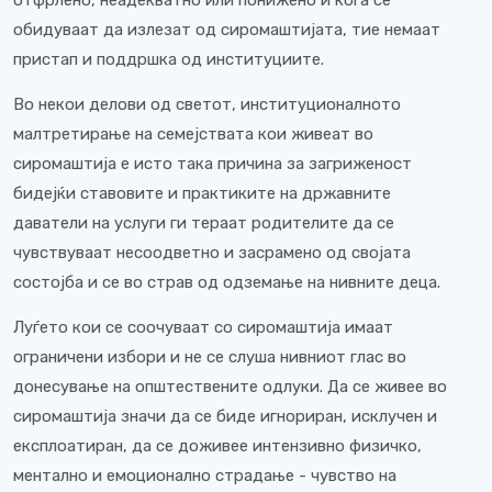
отфрлено, неадекватно или понижено и кога се
обидуваат да излезат од сиромаштијата, тие немаат
пристап и поддршка од институциите.
Во некои делови од светот, институционалното
малтретирање на семејствата кои живеат во
сиромаштија е исто така причина за загриженост
бидејќи ставовите и практиките на државните
даватели на услуги ги тераат родителите да се
чувствуваат несоодветно и засрамено од својата
состојба и се во страв од одземање на нивните деца.
Луѓето кои се соочуваат со сиромаштија имаат
ограничени избори и не се слуша нивниот глас во
донесување на општествените одлуки. Да се ​​живее во
сиромаштија значи да се биде игнориран, исклучен и
експлоатиран, да се доживее интензивно физичко,
ментално и емоционално страдање - чувство на