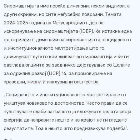
Сиромаштијата има повеќе димензии, некои видливи, а
други скриени, но сите меѓусебно поврзани. Темата
2024-2025 година на Меѓународниот ден за
искоренување на сиромаштијата (IDEP), ќе истакне една
од скриените димензии на сиромаштијата, социјалното
и институционалното малтретирање што го
доживуваат луѓето кои живеат во сиромаштија и ќе ги
разгледа опциите за заедничко дејствување со Целите
за одржлив развој (ЦОР) 16, за промовирање на
праведни, мирни и инклузивни општества.
„Социјалното и институционалното малтретирање го
уништува човековото достоинство. Често прави да се
чувствувате слаби затоа што ја вложувате целата своја
енергија да направите нешто и на крајот не ги гледате
резултатите. Тоа е нешто што предизвикува поделба“.