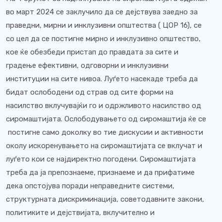
во март 2024 се заклучило да се дејствува заедно за
праведни, мирни и инклузивни општества ( ЦОР 16), се
со цел да се постигне мирно и инклузивно општество,
кое ќе обезбеди пристап до правдата за сите и
градење ефективни, одговорни и инклузивни
институции на сите нивоа. Луѓето насекаде треба да
бидат ослободени од страв од сите форми на
насилство вклучувајќи го и одржливото насилство од
сиромаштијата. Ослободувањето од сиромаштија ќе се
постигне само доколку во тие дискусии и активности
околу искоренувањето на сиромаштијата се вклучат и
луѓето кои се најдиректно погодени. Сиромаштијата
треба да ја препознаеме, признаеме и да прифатиме
дека опстојува поради неправедните системи,
структурната дискриминација, советодавните закони,
политиките и дејствијата, вклучително и