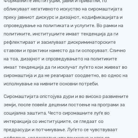
Формалните институции, јавни и приватни, го
обликуваат негативното искуство на сиромаштијата
преку јавниот дискурс и дизајнот, кодификацијата и
спроведување на политиката и услугите. Во рамки на
политиките, институциите имаат тенденција да ги
рефлектираат и засилуваат дискриминаторските
ставови и практики наместо да ги оспоруваат. Слично
на тоа, дизајнот и спроведувањето на политиките
имаат тенденција да ги исклучат луѓето кои живеат во
сиромаштија и да не реагираат соодветно, во однос на
исполнување на нивните основни потреби.
Сиромаштијата опстојува дури и во високо развиените
земји, после повеќе децении постоење на програми за
социјална заштита. Често сиромашните луѓе во
интеракција со институциите, се гледаат со
предрасуди и потчинување. Луѓето се чувствуваат