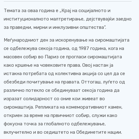
Темата за оваа година е „Крај на социјалното и
институционалното малтретирање, дејствувајќи заедно
за праведни, мирни и инклузивни општества“.
Меѓународниот ден за искоренување на сиромаштијата
се одбележува секоја година, од 1987 година, кога на
масовен собир во Париз се прогласи сиромаштијата
како кршење на човековите права. Овој настан ја
истакна потребата од колективна акција со цел да се
обезбеди почитување на правата. Оттогаш, луѓето од
различно потекло се обединуваат секоја година да
изразат солидарност со оние кои живеат во
сиромаштија. Репликата на комеморативниот камен,
откриен за време на првичниот собир, служи како
фокусна точка за глобалното одбележување,
вклучително и во седиштето на Обединетите нации.