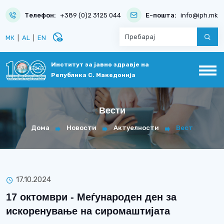
Телефон:
+389 (0)2 3125 044
Е-пошта:
info@iph.mk
disabled_visible
МК
|
AL
|
EN
Институт за јавно здравје на
Република С. Македонија
Вести
Дома
Новости
Актуелности
Вест
17.10.2024
17 октомври - Меѓународен ден за
искоренување на сиромаштијата