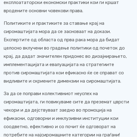
експлоататорски економски практики кои ги кршат
вродените основни човекови права.
Политиките и практиките за ставање крај на
сиромаштијата мора да се засноваат на докази.
Експертите од областа од прва рака мора да бидат
целосно вклучени во градење политики од почеток до
крај, да дадат значителен придонес во дизајнирањето,
имплементацијата и евалуацијата на стратегиите
против сиромаштијата кои ефикасно ќе се справат со
видливите и скриените димензии на сиромаштијата.
За да се поправи колективниот неуспех на
сиромаштијата, ги повикуваме сите да преземат цврсти
чекори и да дејствуваат заедно во промоција на
ефикасни, одговорни и инклузивни институции кои
соодветно, ефективно и со почит ќе одговорат на
потребите на најсиромашните категории на граѓани!