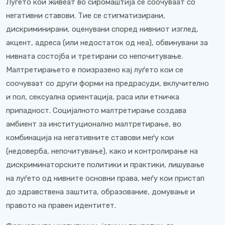
Луѓето кои живеат во сиромаштија се соочуваат со
негативни ставови. Тие се стигматизирани,
дискриминирани, оценувани според нивниот изглед,
акцент, адреса (или недостаток од неа), обвинувани за
нивната состојба и третирани со непочитување.
Малтретирањето е поизразено кај луѓето кои се
соочуваат со други форми на предрасуди, вклучително
и пол, сексуална ориентација, раса или етничка
припадност. Социјалното малтретирање создава
амбиент за институционално малтретирање, во
комбинација на негативните ставови меѓу кои
(недоверба, непочитување), како и контролирање на
дискриминаторските политики и практики, лишување
на луѓето од нивните основни права, меѓу кои пристап
до здравствена заштита, образование, домување и
правото на правен идентитет.